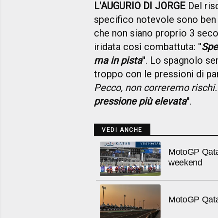
L'AUGURIO DI JORGE
Del ris
specifico notevole sono ben 
che non siano proprio 3 secon
iridata così combattuta: ''
Spe
ma in pista
''. Lo spagnolo se
troppo con le pressioni di par
Pecco, non correremo rischi
pressione più elevata
''.
VEDI ANCHE
MotoGP Qatar 2
weekend
MotoGP Qatar