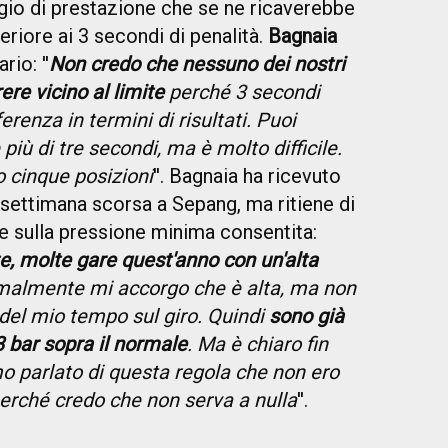
ggio di prestazione che se ne ricaverebbe
iore ai 3 secondi di penalità.
Bagnaia
io: ''
Non credo che nessuno dei nostri
ere vicino al limite
perché 3 secondi
renza in termini di risultati. Puoi
più di tre secondi, ma è molto difficile.
o cinque posizioni
''. Bagnaia ha ricevuto
settimana scorsa a Sepang, ma ritiene di
e sulla pressione minima consentita:
e, molte gare quest'anno con un'alta
rmalmente mi accorgo che è alta, ma non
del mio tempo sul giro. Quindi
sono già
3 bar sopra il normale
. Ma è chiaro fin
o parlato di questa regola che non ero
perché credo che non serva a nulla
''.