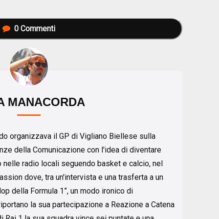
0
Commenti
A MANACORDA
o organizzava il GP di Vigliano Biellese sulla
enze della Comunicazione con l'idea di diventare
o nelle radio locali seguendo basket e calcio, nel
ssion dove, tra un'intervista e una trasferta a un
lop della Formula 1”, un modo ironico di
iportano la sua partecipazione a Reazione a Catena
 Rai 1 la sua squadra vince sei puntate e una