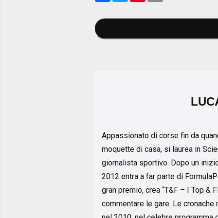
LUC
Appassionato di corse fin da quand
moquette di casa, si laurea in Sci
giornalista sportivo. Dopo un inizi
2012 entra a far parte di FormulaPa
gran premio, crea “T&F – I Top & F
commentare le gare. Le cronache r
nel 2010: nel celebre programma di