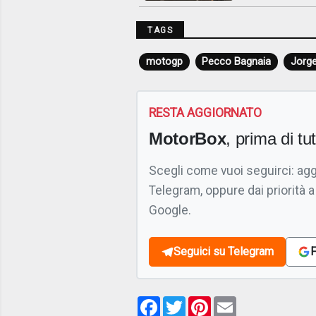
TAGS
motogp
Pecco Bagnaia
Jorge
RESTA AGGIORNATO
MotorBox
, prima di tutt
Scegli come vuoi seguirci: ag
Telegram, oppure dai priorità a
Google.
Seguici su Telegram
F
Facebook
Twitter
Pinterest
Email