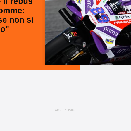
 il rebus
gomme:
se non si
io"