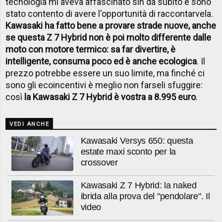
tecnologia mi aveva affascinato sin da subito e sono
stato contento di avere l'opportunità di raccontarvela.
Kawasaki ha fatto bene a provare strade nuove, anche
se questa Z 7 Hybrid non è poi molto differente dalle
moto con motore termico: sa far divertire, è
intelligente, consuma poco ed è anche ecologica
. Il
prezzo potrebbe essere un suo limite, ma finché ci
sono gli ecoincentivi è meglio non farseli sfuggire:
così
la Kawasaki Z 7 Hybrid è vostra a 8.995 euro
.
VEDI ANCHE
Kawasaki Versys 650: questa
estate maxi sconto per la
crossover
Kawasaki Z 7 Hybrid: la naked
ibrida alla prova del "pendolare". Il
video