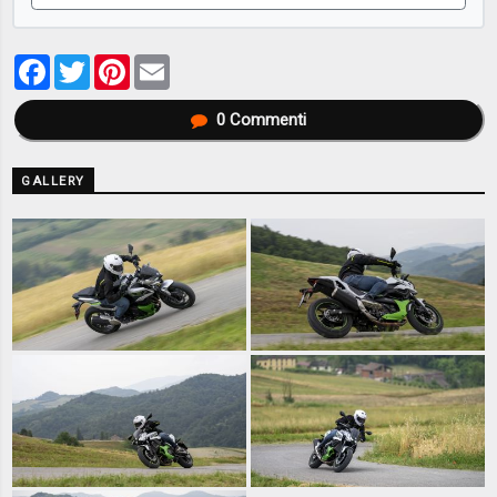
Facebook
Twitter
Pinterest
Email
0
Commenti
GALLERY