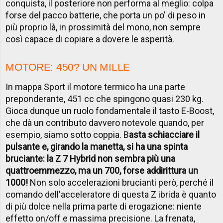
conquista, il posteriore non performa al meglio: colpa
forse del pacco batterie, che porta un po' di peso in
più proprio là, in prossimità del mono, non sempre
così capace di copiare a dovere le asperità.
MOTORE: 450? UN MILLE
In mappa Sport il motore termico ha una parte
preponderante, 451 cc che spingono quasi 230 kg.
Gioca dunque un ruolo fondamentale il tasto E-Boost,
che dà un contributo davvero notevole quando, per
esempio, siamo sotto coppia. B
asta schiacciare il
pulsante e, girando la manetta, si ha una spinta
bruciante: la Z 7 Hybrid non sembra più una
quattroemmezzo, ma un 700, forse addirittura un
1000!
Non solo accelerazioni brucianti però, perché il
comando dell'acceleratore di questa Z ibrida è quanto
di più dolce nella prima parte di erogazione: niente
effetto on/off e massima precisione. La frenata,