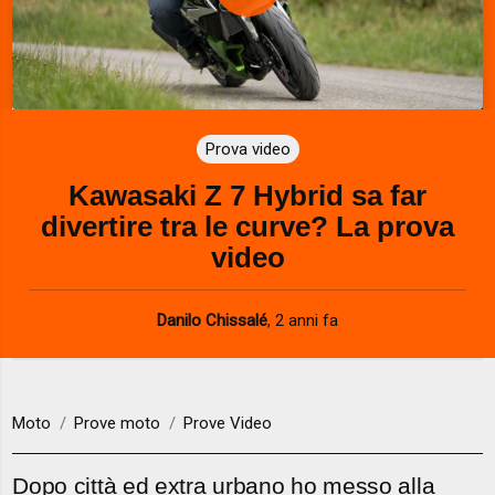
P
l
a
Prova video
y
Kawasaki Z 7 Hybrid sa far
V
divertire tra le curve? La prova
i
video
d
Danilo Chissalé
,
2 anni fa
e
o
Moto
Prove moto
Prove Video
Dopo città ed extra urbano ho messo alla