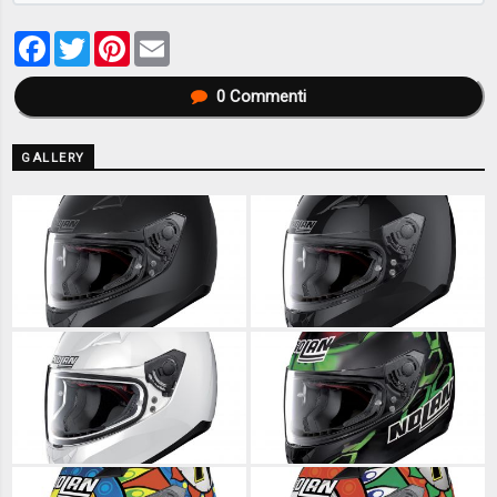
Facebook
Twitter
Pinterest
Email
0
Commenti
GALLERY