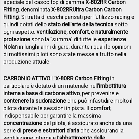
speciale del casco top di gamma
X-802RR Carbon
Fitting
, denominata
X-802RRUltra Carbon Carbon
Fitting
. Si tratta di caschi pensati per l’utilizzo racing e
quindi dotati dello
stato dell’arte della tecnica
sotto
ogni aspetto:
ventilazione, comfort, e naturalmente
protezione
sono la “summa” di tutte le
esperienze
Nolan
in lunghi anni di gare, durante i quali le opinioni
di moltissimi piloti sono state messe a frutto nella
produzione attuale.
CARBONIO ATTIVO
L’
X-80RR Carbon Fitting
in
particolare è dotato di un materiale nell’
imbottitura
interna a base di carbone attivo
, per prevenire e
contenere la sudorazione
che può infastidire molto il
pilota durante le sessioni in pista. Il
comfort
,
indispensabile per garantire la massima
concentrazione
del pilota, è assicurato anche da una
serie di
prese e estrattori d’aria
che assicurano la
ventilazione interna e l’
abbattimento delle