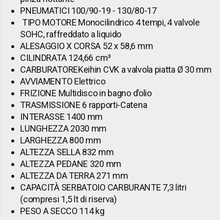
PNEUMATICI 100/90-19 - 130/80-17
TIPO MOTORE Monocilindrico 4 tempi, 4 valvole
SOHC,
raffreddato a liquido
ALESAGGIO X CORSA 52 x 58,6 mm
CILINDRATA 124,66 cm³
CARBURATOREKeihin CVK a valvola piatta Ø 30 mm
AVVIAMENTO Elettrico
FRIZIONE Multidisco in bagno d’olio
TRASMISSIONE 6 rapporti-Catena
INTERASSE 1400 mm
LUNGHEZZA 2030 mm
LARGHEZZA 800 mm
ALTEZZA SELLA 832 mm
ALTEZZA PEDANE 320 mm
ALTEZZA DA TERRA 271 mm
CAPACITÀ SERBATOIO CARBURANTE
7,3 litri
(compresi 1,5 lt di riserva)
PESO A SECCO 114 kg