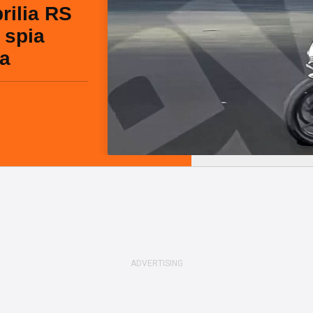
rilia RS
 spia
ia