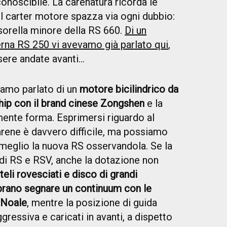
onoscibile. La carenatura ricorda le
il carter motore spazza via ogni dubbio:
 sorella minore della RS 660.
Di un
erna RS 250 vi avevamo già parlato qui
,
re andate avanti...
amo parlato di un
motore bicilindrico da
ship con il brand cinese Zongshen
e la
ente forma. Esprimersi riguardo al
arene è davvero difficile, ma possiamo
meglio la nuova RS osservandola. Se la
ndi RS e RSV, anche la dotazione non
steli rovesciati e disco di grandi
brano segnare un continuum con le
n Noale
, mentre la posizione di guida
essiva e caricati in avanti, a dispetto