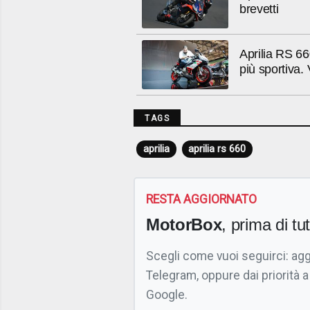
brevetti
Aprilia RS 
più sportiva.
TAGS
aprilia
aprilia rs 660
RESTA AGGIORNATO
MotorBox
, prima di tutt
Scegli come vuoi seguirci: ag
Telegram, oppure dai priorità a
Google.