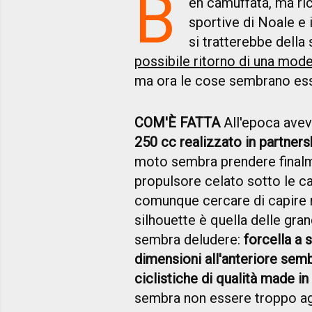
B
en camuffata, ma ric
sportive di Noale e 
si tratterebbe della
possibile ritorno di una mod
ma ora le cose sembrano esse
COM'È FATTA
All'epoca avev
250 cc realizzato in partner
moto sembra prendere finalm
propulsore celato sotto le c
comunque cercare di capire 
silhouette è quella delle gra
sembra deludere:
forcella a 
dimensioni all'anteriore sem
ciclistiche di qualità made i
sembra non essere troppo aggr