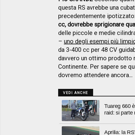
questa RS avrebbe una cubatu
precedentemente ipotizzato
cc, dovrebbe sprigionare q
delle piccole e medie cilindr
–
uno degli esempi più limpid
da 3-400 cc per 48 CV guida
davvero un ottimo prodotto n
Continente. Per sapere se que
dovremo attendere ancora...
VEDI ANCHE
Tuareg 660 è 
raid: si parte
Aprilia: la RS