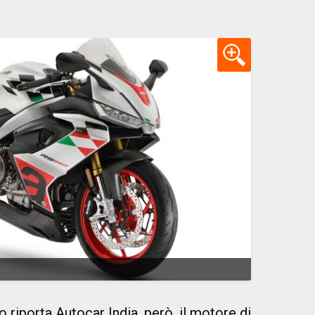
 riporta
Autocar India
, però, il motore di