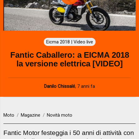
P
l
a
Eicma 2018 | Video live
y
Fantic Caballero: a EICMA 2018
V
la versione elettrica [VIDEO]
i
d
Danilo Chissalé
,
7 anni fa
e
o
Moto
Magazine
Novità moto
Fantic Motor festeggia i 50 anni di attività con