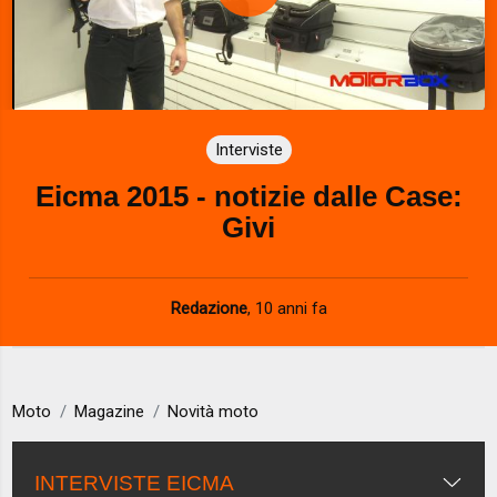
P
l
a
Interviste
y
Eicma 2015 - notizie dalle Case:
V
Givi
i
d
Redazione
,
10 anni fa
e
o
Moto
Magazine
Novità moto
INTERVISTE EICMA