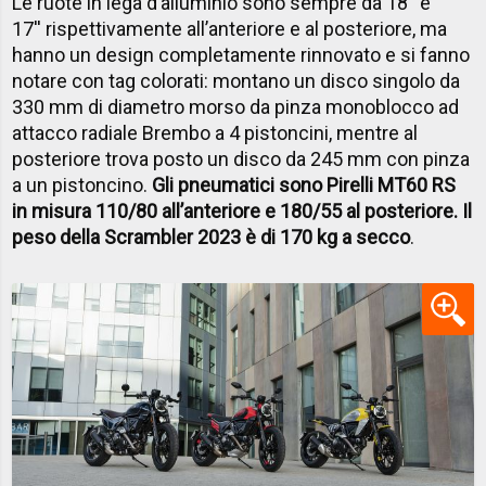
Le ruote in lega d’alluminio sono sempre da 18'' e
17'' rispettivamente all’anteriore e al posteriore, ma
hanno un design completamente rinnovato e si fanno
notare con tag colorati: montano un disco singolo da
330 mm di diametro morso da pinza monoblocco ad
attacco radiale Brembo a 4 pistoncini, mentre al
posteriore trova posto un disco da 245 mm con pinza
a un pistoncino.
Gli pneumatici sono Pirelli MT60 RS
in misura 110/80 all’anteriore e 180/55 al posteriore. Il
peso della Scrambler 2023 è di 170 kg a secco
.