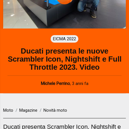
P
n
d
o
w
l
.
a
EICMA 2022
y
Ducati presenta le nuove
V
Scrambler Icon, Nightshift e Full
i
Throttle 2023. Video
d
Michele Perrino
,
3 anni fa
e
o
Moto
Magazine
Novità moto
Ducati presenta Scrambler Icon, Nightshift e