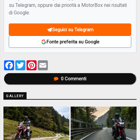
su Telegram, oppure dai priorità a MotorBox nei risultati
di Google.
Seguici su Telegram
Fonte preferita su Google
Facebook
Twitter
Pinterest
Email
0
Commenti
GALLERY