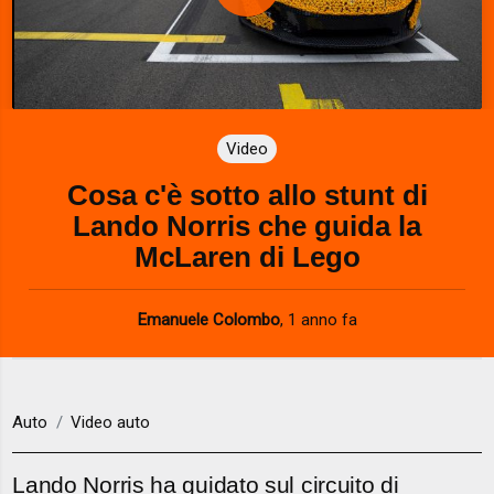
P
l
a
Video
y
Cosa c'è sotto allo stunt di
V
Lando Norris che guida la
i
McLaren di Lego
d
Emanuele Colombo
,
1 anno fa
e
o
Auto
Video auto
Lando Norris ha guidato sul circuito di