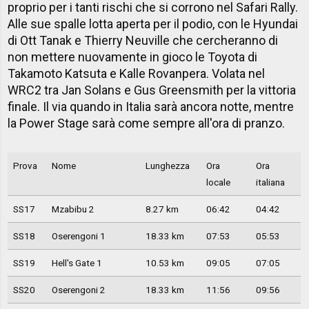
proprio per i tanti rischi che si corrono nel Safari Rally.
Alle sue spalle lotta aperta per il podio, con le Hyundai
di Ott Tanak e Thierry Neuville che cercheranno di
non mettere nuovamente in gioco le Toyota di
Takamoto Katsuta e Kalle Rovanpera. Volata nel
WRC2 tra Jan Solans e Gus Greensmith per la vittoria
finale. Il via quando in Italia sarà ancora notte, mentre
la Power Stage sarà come sempre all'ora di pranzo.
Prova
Nome
Lunghezza
Ora
Ora
locale
italiana
SS17
Mzabibu 2
8.27 km
06:42
04:42
SS18
Oserengoni 1
18.33 km
07:53
05:53
SS19
Hell's Gate 1
10.53 km
09:05
07:05
SS20
Oserengoni 2
18.33 km
11:56
09:56