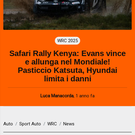
WRC 2025
Safari Rally Kenya: Evans vince
e allunga nel Mondiale!
Pasticcio Katsuta, Hyundai
limita i danni
Luca Manacorda
,
1 anno fa
Auto
Sport Auto
WRC
News