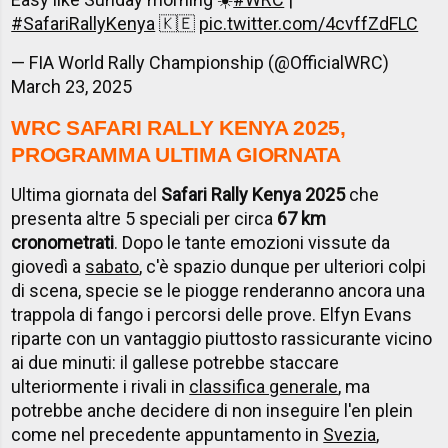
#SafariRallyKenya
🇰🇪
pic.twitter.com/4cvffZdFLC
— FIA World Rally Championship (@OfficialWRC)
March 23, 2025
WRC SAFARI RALLY KENYA 2025,
PROGRAMMA ULTIMA GIORNATA
Ultima giornata del
Safari Rally Kenya 2025
che
presenta altre 5 speciali per circa
67 km
cronometrati
. Dopo le tante emozioni vissute da
giovedì a
sabato
, c'è spazio dunque per ulteriori colpi
di scena, specie se le piogge renderanno ancora una
trappola di fango i percorsi delle prove. Elfyn Evans
riparte con un vantaggio piuttosto rassicurante vicino
ai due minuti: il gallese potrebbe staccare
ulteriormente i rivali in
classifica generale
, ma
potrebbe anche decidere di non inseguire l'en plein
come nel precedente appuntamento in
Svezia
,