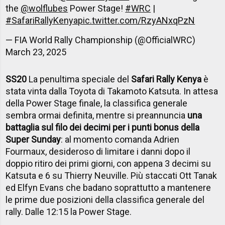
the
@wolflubes
Power Stage!
#WRC
|
#SafariRallyKenya
pic.twitter.com/RzyANxqPzN
— FIA World Rally Championship (@OfficialWRC)
March 23, 2025
SS20
La penultima speciale del
Safari Rally Kenya
è
stata vinta dalla Toyota di Takamoto Katsuta. In attesa
della Power Stage finale, la classifica generale
sembra ormai definita, mentre si preannuncia
una
battaglia sul filo dei decimi per i punti bonus della
Super Sunday
: al momento comanda Adrien
Fourmaux, desideroso di limitare i danni dopo il
doppio ritiro dei primi giorni, con appena 3 decimi su
Katsuta e 6 su Thierry Neuville. Più staccati Ott Tanak
ed Elfyn Evans che badano soprattutto a mantenere
le prime due posizioni della classifica generale del
rally. Dalle 12:15 la Power Stage.