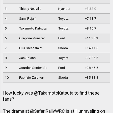
3
Thierry Neuville
Hyundai
+3:32.0
4
Sami Pajari
Toyota
+7:18.7
5
Takamoto Katsuta
Toyota
+8:15.7
6
Gregoire Munster
Ford
+11:35.3
7
Gus Greensmith
Skoda
+14:11.6
8
Jan Solans
Toyota
+17:26.6
9
Jourdan Serderidis
Ford
+28:45.5
10
Fabrizio Zaldivar
Skoda
+35:38.8
How lucky was
@TakamotoKatsuta
to find these
fans?!
The drama at
@SafariRallyWRC
is still unraveling on