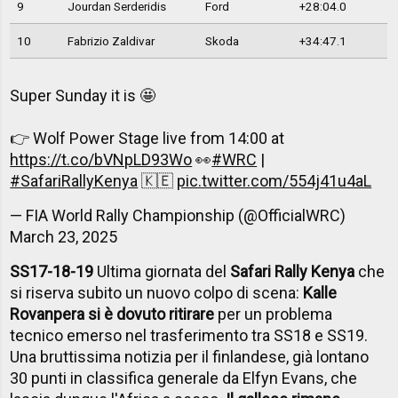
9
Jourdan Serderidis
Ford
+28:04.0
10
Fabrizio Zaldivar
Skoda
+34:47.1
Super Sunday it is 🤩
👉 Wolf Power Stage live from 14:00 at
https://t.co/bVNpLD93Wo
👀
#WRC
|
#SafariRallyKenya
🇰🇪
pic.twitter.com/554j41u4aL
— FIA World Rally Championship (@OfficialWRC)
March 23, 2025
SS17-18-19
Ultima giornata del
Safari Rally Kenya
che
si riserva subito un nuovo colpo di scena:
Kalle
Rovanpera si è dovuto ritirare
per un problema
tecnico emerso nel trasferimento tra SS18 e SS19.
Una bruttissima notizia per il finlandese, già lontano
30 punti in classifica generale da Elfyn Evans, che