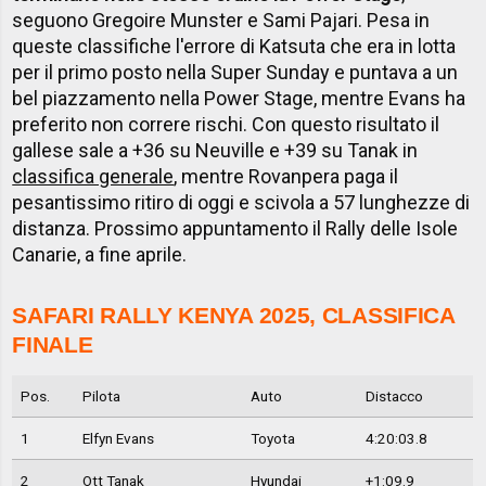
seguono Gregoire Munster e Sami Pajari. Pesa in
queste classifiche l'errore di Katsuta che era in lotta
per il primo posto nella Super Sunday e puntava a un
bel piazzamento nella Power Stage, mentre Evans ha
preferito non correre rischi. Con questo risultato il
gallese sale a +36 su Neuville e +39 su Tanak in
classifica generale
, mentre Rovanpera paga il
pesantissimo ritiro di oggi e scivola a 57 lunghezze di
distanza. Prossimo appuntamento il Rally delle Isole
Canarie, a fine aprile.
SAFARI RALLY KENYA 2025, CLASSIFICA
FINALE
Pos.
Pilota
Auto
Distacco
1
Elfyn Evans
Toyota
4:20:03.8
2
Ott Tanak
Hyundai
+1:09.9