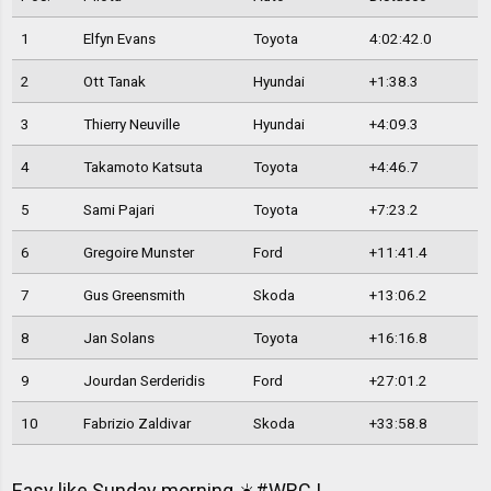
1
Elfyn Evans
Toyota
4:02:42.0
2
Ott Tanak
Hyundai
+1:38.3
3
Thierry Neuville
Hyundai
+4:09.3
4
Takamoto Katsuta
Toyota
+4:46.7
5
Sami Pajari
Toyota
+7:23.2
6
Gregoire Munster
Ford
+11:41.4
7
Gus Greensmith
Skoda
+13:06.2
8
Jan Solans
Toyota
+16:16.8
9
Jourdan Serderidis
Ford
+27:01.2
10
Fabrizio Zaldivar
Skoda
+33:58.8
Easy like Sunday morning ☀️
#WRC
|