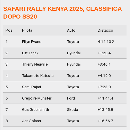
SAFARI RALLY KENYA 2025, CLASSIFICA
DOPO SS20
Pos.
Pilota
Auto
Distacco
1
Elfyn Evans
Toyota
4:14:10.2
2
Ott Tanak
Hyundai
+1:20.4
3
Thierry Neuville
Hyundai
+3:46.1
4
Takamoto Katsuta
Toyota
+4:19.0
5
Sami Pajari
Toyota
+7:23.0
6
Gregoire Munster
Ford
+11:41.4
7
Gus Greensmith
Skoda
+13:45.8
8
Jan Solans
Toyota
+16:56.7