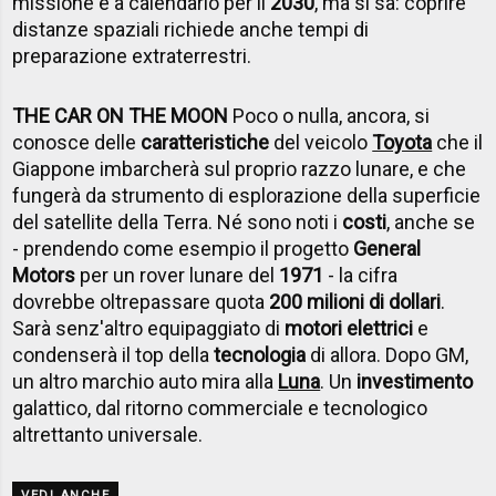
missione è a calendario per il
2030
, ma si sa: coprire
distanze spaziali richiede anche tempi di
preparazione extraterrestri.
THE CAR ON THE MOON
Poco o nulla, ancora, si
conosce delle
caratteristiche
del veicolo
Toyota
che il
Giappone imbarcherà sul proprio razzo lunare, e che
fungerà da strumento di esplorazione della superficie
del satellite della Terra. Né sono noti i
costi
, anche se
- prendendo come esempio il progetto
General
Motors
per un rover lunare del
1971
- la cifra
dovrebbe oltrepassare quota
200 milioni di dollari
.
Sarà senz'altro equipaggiato di
motori elettrici
e
condenserà il top della
tecnologia
di allora. Dopo GM,
un altro marchio auto mira alla
Luna
. Un
investimento
galattico, dal ritorno commerciale e tecnologico
altrettanto universale.
VEDI ANCHE