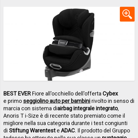
BEST EVER
Fiore all'occhiello dell'offerta
Cybex
e primo
seggiolino auto per bambini
rivolto in senso di
marcia con sistema di
airbag integrale integrato
,
Anoris T i-Size è di recente stato premiato come il
migliore nella sua categoria durante i test congiunti
di
Stiftung Warentest
e
ADAC
. Il prodotto del Gruppo
tedesco
ha ottenuto nella sua classe un
punteggio