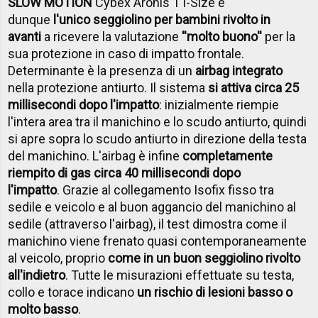
SLOW MOTION
Cybex Aronis T i-Size è
dunque
l'unico seggiolino per bambini rivolto in
avanti
a ricevere la valutazione
''molto buono''
per la
sua protezione in caso di impatto frontale.
Determinante è la presenza di un
airbag integrato
nella protezione antiurto. Il sistema
si attiva circa 25
millisecondi dopo l'impatto
: inizialmente riempie
l'intera area tra il manichino e lo scudo antiurto, quindi
si apre sopra lo scudo antiurto in direzione della testa
del manichino. L'airbag è infine
completamente
riempito di gas circa 40 millisecondi dopo
l'impatto
. Grazie al collegamento Isofix fisso tra
sedile e veicolo e al buon aggancio del manichino al
sedile (attraverso l'airbag), il test dimostra come il
manichino viene frenato quasi contemporaneamente
al veicolo, proprio
come in un buon seggiolino rivolto
all'indietro
. Tutte le misurazioni effettuate su testa,
collo e torace indicano
un rischio di lesioni basso o
molto basso
.