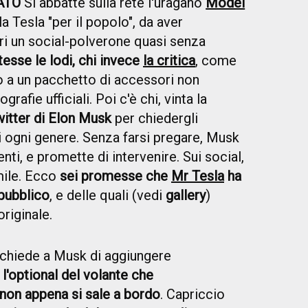
ATO
Si abbatte sulla rete l'uragano
Model
la Tesla "per il popolo", da aver
ri un social-polverone quasi senza
tesse le lodi, chi invece
la critica
, come
o a un pacchetto di accessori non
rafie ufficiali. Poi c'è chi, vinta la
witter di Elon Musk
per chiedergli
 ogni genere. Senza farsi pregare, Musk
ti, e promette di intervenire. Sui social,
mile. Ecco
sei promesse che
Mr Tesla
ha
pubblico
, e delle quali (vedi
gallery
)
riginale.
 chiede a Musk di aggiungere
l'optional del volante che
non appena si sale a bordo
. Capriccio