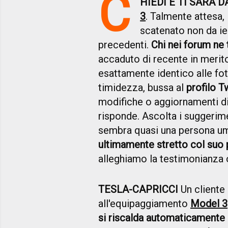
C
HIEDI E TI SARÁ D
3
. Talmente attesa, 
scatenato non da ie
precedenti.
Chi nei forum ne 
accaduto di recente in merit
esattamente identico alle fotog
timidezza, bussa al
profilo T
modifiche o aggiornamenti di
risponde. Ascolta i suggerimen
sembra quasi una persona u
ultimamente stretto col suo 
alleghiamo la testimonianza o
TESLA-CAPRICCI
Un cliente
all'equipaggiamento
Model 3
si riscalda automaticamente 