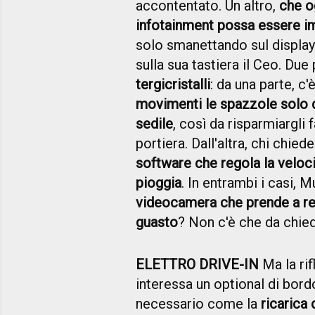
accontentato. Un altro,
che o
infotainment possa essere i
solo smanettando sul display (e
sulla sua tastiera il Ceo. Due
tergicristalli
: da una parte, c
movimenti le spazzole solo d
sedile
, così da risparmiargli 
portiera. Dall'altra, chi chie
software che regola la velocit
pioggia
. In entrambi i casi, 
videocamera che prende a re
guasto
? Non c'è che da chied
ELETTRO DRIVE-IN
Ma la rif
interessa un optional di bor
necessario come la
ricarica 