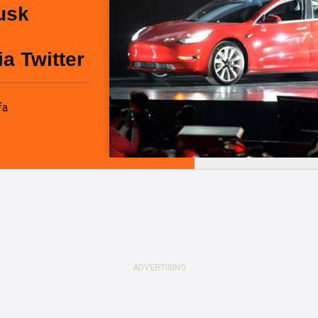
usk
a Twitter
fa