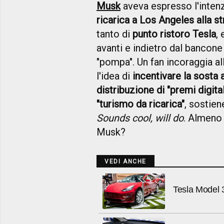
Musk
aveva espresso l'inten
ricarica a Los Angeles alla s
tanto di
punto ristoro Tesla
,
avanti e indietro dal bancone 
"pompa". Un fan incoraggia al
l'idea di
incentivare la sosta 
distribuzione di "premi digital
"turismo da ricarica"
, sostien
Sounds cool, will do
. Almeno 
Musk?
VEDI ANCHE
Tesla Model