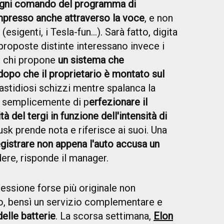
gni comando del programma di
mpresso anche attraverso la voce
, e non
sigenti, i Tesla-fun...). Sarà fatto, digita
 proposte distinte interessano invece i
'è chi propone
un sistema che
opo che il proprietario è montato sul
fastidiosi schizzi mentre spalanca la
de semplicemente di p
erfezionare il
à del tergi in funzione dell'intensità di
Musk prende nota e riferisce ai suoi. Una
gistrare non appena l'auto accusa un
ere, risponde il manager.
lessione forse più originale non
do, bensì un servizio complementare e
delle batterie
. La scorsa settimana,
Elon