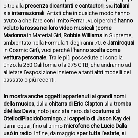
oltre alla
presenza di
cantanti e cantautori
, sia
italiani
sia
internazionali
. Artisti
che
in qualche modo hanno
avuto a che fare con il mito Ferrari, vuoi perché
hanno
voluto la rossa nei loro video musicali
(
come
Madonna
in Material Girl,
Robbie Williams
in Supreme,
ambientato nella Formula 1 degli anni 70,
e Jamiroquai
in Cosmic Girl), vuoi perché
l'hanno scelta come
vettura personale
. Tra le più possedute ci sono la
Enzo, la 250 California o la 275 GTB, che andranno ad
allietare l'esposizione insieme a tanti altri modelli del
passato o più recenti.
In mostra anche oggetti appartenuti ai grandi nomi
della musica
, dalla
chitarra di Eric Clapton
alla
tromba
di
Miles Davis
, noto jazzista nero, dal
costume di
Otello
di
Placido
Domingo
, al
cappello di Jason Kay
dei
Jamiroquai, fino al primo
microfono che Lucio Dalla
usò in radio
. Infine, da maggio e
per tutta l'estate
,
si