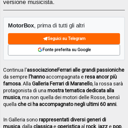
versione musicista.
MotorBox
, prima di tutti gli altri
Seguici su Telegram
Fonte preferita su Google
Continua l'
associazione
Ferrari alle grandi passioni
che
da sempre
l'hanno
accompagnata e
resa ancor più
famosa
. Alla
Galleria Ferrari di Maranello
, la rossa sarà
protagonista di una
mostra tematica dedicata alla
musica
, ma non quella dei motori delle Rosse, bensì
quella
che ci ha accompagnato negli ultimi 60 anni
.
In Galleria sono
rappresentati diversi generi di
musica
, dalla
classica
e
operistica
al
rock
,
jazz
e
pop
,