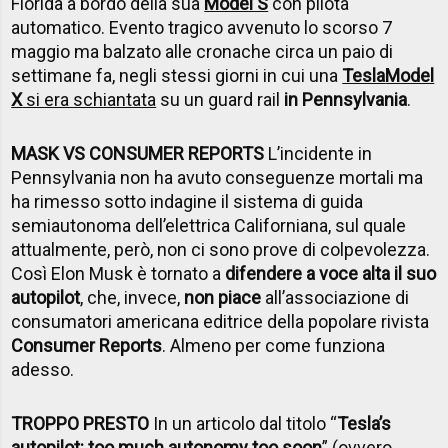
Florida a bordo della sua
Model S
con pilota
automatico. Evento tragico avvenuto lo scorso 7
maggio ma balzato alle cronache circa un paio di
settimane fa, negli stessi giorni in cui una
Tesla
Model
X
si era schiantata
su un guard rail
in Pennsylvania
.
MASK VS CONSUMER REPORTS
L’incidente in
Pennsylvania non ha avuto conseguenze mortali ma
ha rimesso sotto indagine il sistema di guida
semiautonoma dell’elettrica Californiana, sul quale
attualmente, però, non ci sono prove di colpevolezza.
Così Elon Musk è tornato a
difendere a voce alta il suo
autopilot
, che, invece,
non piace
all’associazione di
consumatori americana editrice della popolare rivista
Consumer Reports
. Almeno per come funziona
adesso.
TROPPO PRESTO
In un articolo dal titolo “
Tesla’s
autopilot: too much autonomy too soon
” (ovvero