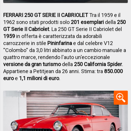
FERRARI 250 GT SERIE II CABRIOLET
Tra il 1959 e il
1962 sono stati prodotti solo
201 esemplari
della
250
GT Serie II Cabriolet
. La 250 GT Serie II Cabriolet del
1959
in offerta è caratterizzata da adorabili
carrozzerie in stile
Pininfarina
e dal celebre V12
''Colombo'' da 3,0 litri abbinato a un cambio manuale a
quattro marce, rendendo l'auto un'eccezionale
versione da gran turismo
della
250 California Spider
.
Appartiene a Petitjean da 26 anni. Stima: tra
850.000
euro
e
1,1 milioni di euro
.