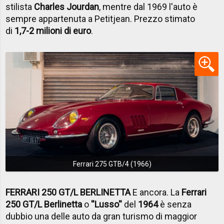
stilista
Charles Jourdan
, mentre dal 1969 l'auto è
sempre appartenuta a Petitjean. Prezzo stimato
di
1,7-2 milioni di euro
.
Ferrari 275 GTB/4 (1966)
FERRARI 250 GT/L BERLINETTA
E ancora. La
Ferrari
250 GT/L Berlinetta
o
''Lusso''
del
1964
è senza
dubbio una delle auto da gran turismo di maggior