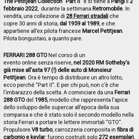
The Petitjean Collection ''Part II''
e si tiene a
Parigi
il
2
febbraio 2022
, durante la settimana
Retromobile
. In
vendita, una collezione di
28 Ferrari stradali
che
copre 30 anni di storia,
dal 1959 al 1989
, e che
appartiene all'ex pilota francese
Marcel Petitjean
.
Pilota bongustaio, a quanto pare.
FERRARI 288 GTO
Nel corso di un
evento online senza riserve,
nel 2020 RM Sotheby's
già mise all'asta 97 (!) delle auto di Monsieur
Petitjean
. Ora è tempo di distribuire un altro lotto,
ecco perché ''Part II''. E per chi può, non c'è che
l'imbarazzo della scelta. A cominciare da una
Ferrari
288 GTO
del
1985
, modello che rappresenta l'apice
dello sviluppo delle supercar all'epoca della sua
comparsa e che è stato solo il secondo modello nella
storia Ferrari a portare le lettere immortali ''GTO''.
Propulsore
V8 turbo
, carrozzeria composita in
fibra di
carbonio e kevlar
: furono costruiti solo
272 esemplari
,