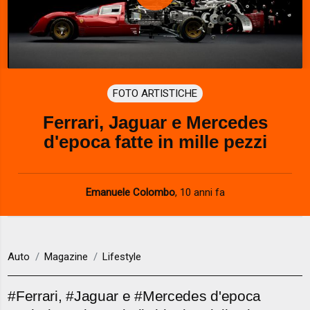
P
l
a
FOTO ARTISTICHE
y
Ferrari, Jaguar e Mercedes
V
d'epoca fatte in mille pezzi
i
d
Emanuele Colombo
,
10 anni fa
e
o
Auto
Magazine
Lifestyle
#Ferrari, #Jaguar e #Mercedes d'epoca