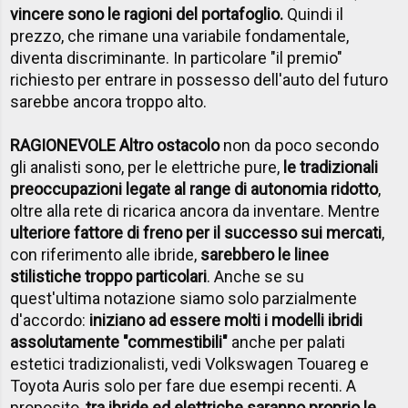
vincere sono le ragioni del portafoglio.
Quindi il
prezzo, che rimane una variabile fondamentale,
diventa discriminante. In particolare "il premio"
richiesto per entrare in possesso dell'auto del futuro
sarebbe ancora troppo alto.
RAGIONEVOLE Altro ostacolo
non da poco secondo
gli analisti sono, per le elettriche pure,
le tradizionali
preoccupazioni legate al range di autonomia ridotto
,
oltre alla rete di ricarica ancora da inventare. Mentre
ulteriore fattore di freno per il successo sui mercati
,
con riferimento alle ibride,
sarebbero le linee
stilistiche troppo particolari
. Anche se su
quest'ultima notazione siamo solo parzialmente
d'accordo:
iniziano ad essere molti i modelli ibridi
assolutamente "commestibili"
anche per palati
estetici tradizionalisti, vedi Volkswagen Touareg e
Toyota Auris solo per fare due esempi recenti. A
proposito,
tra ibride ed elettriche saranno proprio le