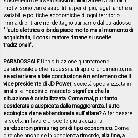
sostenerlo c'è il seriosissimo Wall Street Journal
. I
motivi sono vari e assortiti e, per di più, legati anche a
variabili e politiche economiche di ogni territorio.
Prima di entrare nel dettaglio partiamo dal paradosso:
"l'auto elettrica o ibrida piace molto ma al momento di
acquistarla, il consumatore rimane su scelte
tradizionali".
PARADOSSALE
Una situazione quantomeno
paradossale e che necessita di approfondimento, ma
se ad arrivare a tale conclusione è nientemeno che il
vice presidente di JD Power
, società specializzata in
analisi e indagini di mercato,
significa che la
situazione è cristallizzata
.
Come mai, pur tanto
desiderata e auspicata dalla maggioranza, l'auto
ecologica viene abbandonata sull'altare?
A far pesare
la scelta in favore di scelte più tradizionali
sarebbero
in primis ragioni di tipo economico
. Come
dire che anche se la coscienza rimorde,
alla fine, a