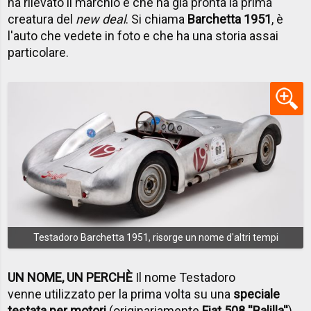
ha rilevato il marchio e che ha già pronta la prima
creatura del
new deal
. Si chiama
Barchetta 1951
, è
l'auto che vedete in foto e che ha una storia assai
particolare.
Testadoro Barchetta 1951, risorge un nome d'altri tempi
UN NOME, UN PERCHÈ
Il nome Testadoro
venne utilizzato per la prima volta su una
speciale
testata per motori
(originariamente
Fiat 508 ''Balilla''
)