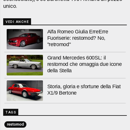
unico.
VEDI ANCHE
Alfa Romeo Giulia ErreErre
Fuoriserie: restomod? No,
"retromod"
Grand Mercedes 600SL: il
restomod che omaggia due icone
della Stella
Storia, gloria e sfortune della Fiat
X1/9 Bertone
TAGS
restomod