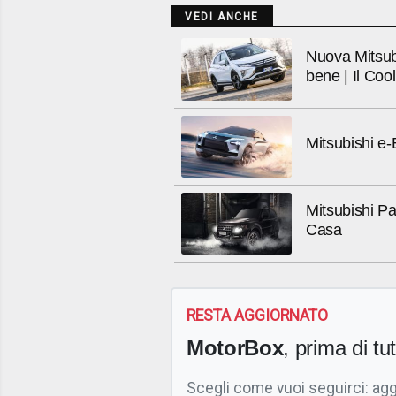
VEDI ANCHE
Nuova Mitsub
bene | Il Coo
Mitsubishi e-
Mitsubishi Pa
Casa
RESTA AGGIORNATO
MotorBox
, prima di tutt
Scegli come vuoi seguirci: ag