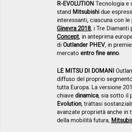
R-EVOLUTION
Tecnologia e d
stand
Mitsubishi
due espress
interessanti, ciascuna con le 
Ginevra 2018
, i Tre Diamant
Concept
, in anteprima europe
di
Outlander PHEV
, in premi
mercato
entro fine anno
.
LE MITSU DI DOMANI
Outlan
diffuso del proprio segmento
tutta Europa. La versione 201
chiave
dinamica
, sia sotto il
Evolution
, trattasi sostanzia
avanzate proprietà anche in 
della mobilità futura,
Mitsubi