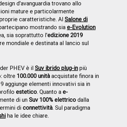
esign d'avanguardia trovano allo
ioni mature e particolarmente
proprie caratteristiche. Al
Salone di
i partecipano mostrando sia
e-Evolution
a, sia soprattutto l'
edizione 2019
ere mondiale e destinata al lancio sul
der PHEV è il
Suv ibrido plug-in
più
: oltre
100.000 unità
acquistate finora in
9 aggiunge elementi innovativi sia in
 profilo
estetico
. Quanto a
e-
lmente di un
Suv 100% elettrico
dalla
termini di
connettività
. Sul paradigma
shi
ha le idee chiare.