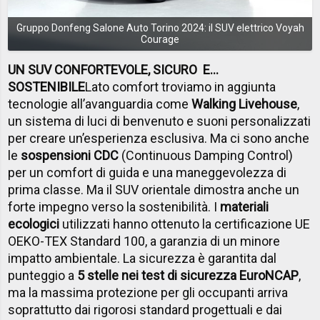
Gruppo Donfeng Salone Auto Torino 2024: il SUV elettrico Voyah
Courage
UN SUV CONFORTEVOLE, SICURO E…
SOSTENIBILE
Lato comfort troviamo in aggiunta
tecnologie all’avanguardia come
Walking Livehouse
,
un sistema di luci di benvenuto e suoni personalizzati
per creare un’esperienza esclusiva. Ma ci sono anche
le
sospensioni CDC
(Continuous Damping Control)
per un comfort di guida e una maneggevolezza di
prima classe. Ma il SUV orientale dimostra anche un
forte impegno verso la sostenibilità. I
materiali
ecologici
utilizzati hanno ottenuto la certificazione UE
OEKO-TEX Standard 100, a garanzia di un minore
impatto ambientale. La sicurezza è garantita dal
punteggio a
5 stelle nei test di sicurezza EuroNCAP
,
ma la massima protezione per gli occupanti arriva
soprattutto dai rigorosi standard progettuali e dai