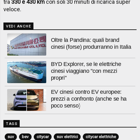
tra
330 e 430 km
con soli 30 minuti di ricarica super
veloce.
VEDI ANCHE
Oltre la Pandina: quali brand
cinesi (forse) produrranno in Italia
BYD Explorer, se le elettriche
cinesi viaggiano "con mezzi
propri"
EV cinesi contro EV europee:
prezzi a confronto (anche se ha
poco senso)
TAGS
suv
bev
citycar
suv elettrici
citycar elettriche