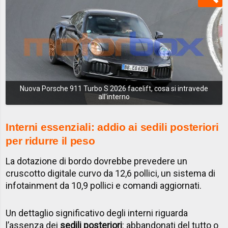
Nuova Porsche 911 Turbo S 2026 facelift, cosa si intravede
all'interno
Interni essenziali: addio ai sedili posteriori
per ridurre il peso
La dotazione di bordo dovrebbe prevedere un
cruscotto digitale curvo da 12,6 pollici, un sistema di
infotainment da 10,9 pollici e comandi aggiornati.
Un dettaglio significativo degli interni riguarda
l’assenza dei
sedili posteriori
: abbandonati del tutto o