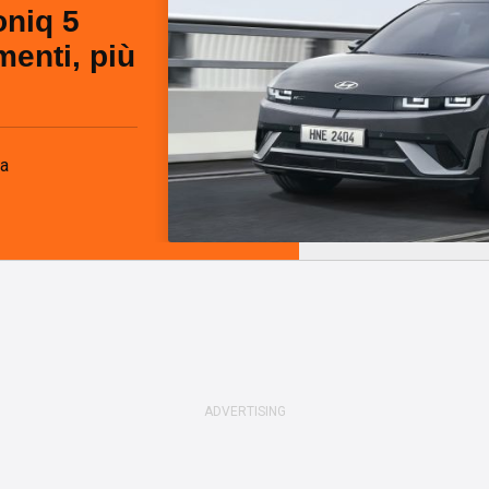
oniq 5
menti, più
fa