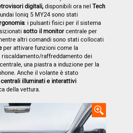
trovisori digitali,
disponibili ora nel
Tech
 Hyundai Ioniq 5 MY24 sono stati
'ergonomia
: i pulsanti fisici per il sistema
sizionati
sotto il monitor
centrale per
mentre altri comandi sono stati collocati
e
per attivare funzioni come la
il riscaldamento/raffreddamento dei
centrale, una piastra a induzione per la
phone. Anche il volante è stato
centrali illuminati e interattivi
a della vettura.