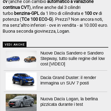
cv
(anche con cambio
automatico a variazione
continua CVT
), infine anche dal 3 cilindri
turbo
benzina-GPL
da 1 litro di cilindrata e
100 cv
di
potenza (
TCe 100 ECO-G
). Prezzi? Non ancora noti,
ma senz'altro inferiori - ove in vendita - ai 10.000 euro.
Buona seconda giovinezza, Logan.
VEDI ANCHE
Nuove Dacia Sandero e Sandero
Stepway, tutto sulle regine del low
cost [VIDEO]
Dacia Grand Duster: il render
immagina un SUV 7 posti
Nuova Dacia Logan, la berlina
pizzicata durante i test