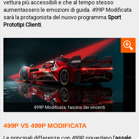
vettura più accessibili e che al tempo stesso
aumentassero le emozioni di guida. 499P Modificata
sarà la protagonista del nuovo programma
Sport
Prototipi Clienti
.
499P Modificata: fascino dei vincenti
499P VS 499P MODIFICATA
Le principali differenze con 499P riguardano l’
assale