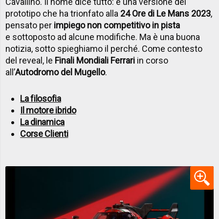
Cavallino. Il nome dice tutto: è una versione del
prototipo che ha trionfato alla
24 Ore di Le Mans 2023
,
pensato per
impiego non competitivo in pista
e sottoposto ad alcune modifiche. Ma è una buona
notizia, sotto spieghiamo il perché. Come contesto
del reveal, le
Finali Mondiali Ferrari
in corso
all’
Autodromo del Mugello
.
La filosofia
Il motore ibrido
La dinamica
Corse Clienti