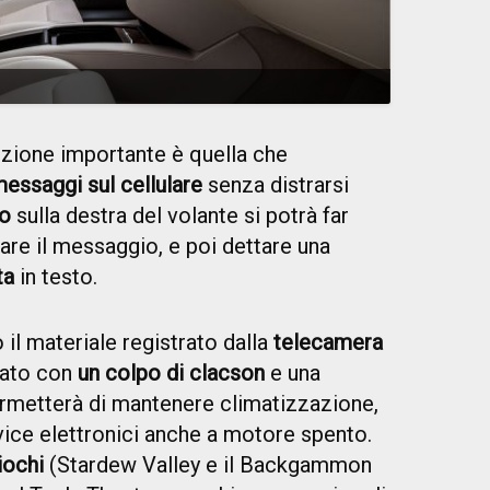
nzione importante è quella che
essaggi sul cellulare
senza distrarsi
to
sulla destra del volante si potrà far
are il messaggio, e poi dettare una
ta
in testo.
 il materiale registrato dalla
telecamera
vato con
un colpo di clacson
e una
rmetterà di mantenere climatizzazione,
evice elettronici anche a motore spento.
iochi
(Stardew Valley e il Backgammon