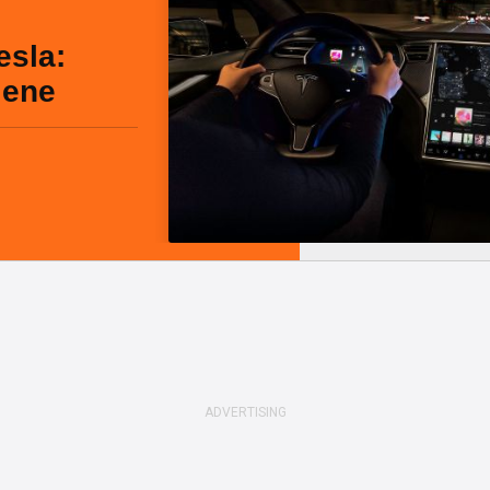
esla:
iene