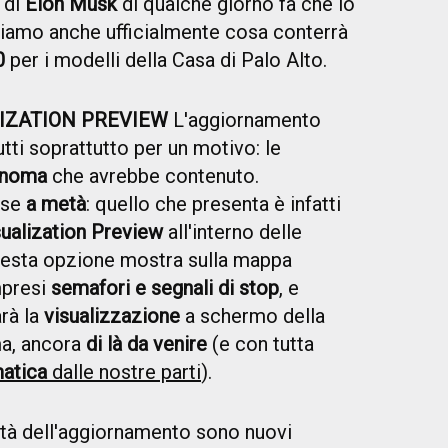
di
Elon Musk
di qualche giorno fa che lo
piamo anche ufficialmente cosa conterrà
0
per i modelli della Casa di Palo Alto.
LIZATION PREVIEW
L'aggiornamento
utti soprattutto per un motivo: le
onoma
che avrebbe contenuto.
sse
a metà
: quello che presenta è infatti
isualization Preview
all'interno delle
uesta opzione mostra sulla mappa
mpresi
semafori e segnali di stop
, e
rà la
visualizzazione
a schermo della
ma, ancora
di là da venire
(e con tutta
atica
dalle nostre parti
).
ità dell'aggiornamento sono nuovi