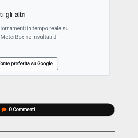
i gli altri
giornamenti in tempo reale su
 MotorBox nei risultati di
onte preferita su Google
0
Commenti