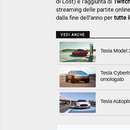
di Lost) e l'aggiunta di
Twitc
streaming delle partite onlin
dalla fine dell'anno per
tutte 
VEDI ANCHE
Tesla Model 3
Tesla Cybert
omologato
Tesla Autopil