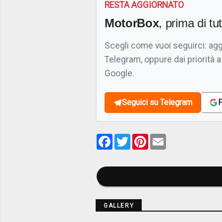
RESTA AGGIORNATO
MotorBox
, prima di tutt
Scegli come vuoi seguirci: ag
Telegram, oppure dai priorità a
Google.
Seguici su Telegram
F
Facebook
Twitter
Pinterest
Email
GALLERY