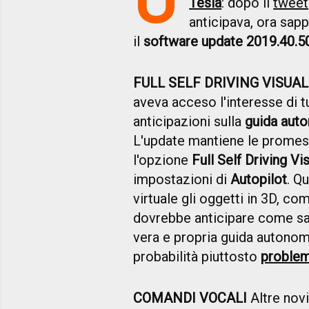
Tesla
: dopo il
tweet
anticipava, ora sap
il
software update 2019.40.5
FULL SELF DRIVING VISUA
aveva acceso l'interesse di t
anticipazioni sulla
guida aut
L'update mantiene le prome
l'opzione
Full Self Driving V
impostazioni di
Autopilot
. Q
virtuale gli oggetti in 3D, co
dovrebbe anticipare come sa
vera e propria guida autono
probabilità piuttosto
problem
COMANDI VOCALI
Altre nov