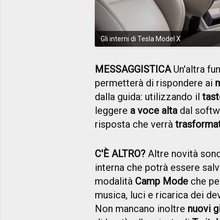
Gli interni di Tesla Model X
MESSAGGISTICA
Un'altra fu
permetterà di rispondere ai
m
dalla guida: utilizzando il
tas
leggere
a voce alta
dal softw
risposta che verrà
trasforma
C'È ALTRO?
Altre novità sono
interna che potrà essere sal
modalità
Camp Mode
che pe
musica, luci e ricarica dei d
Non mancano inoltre
nuovi g