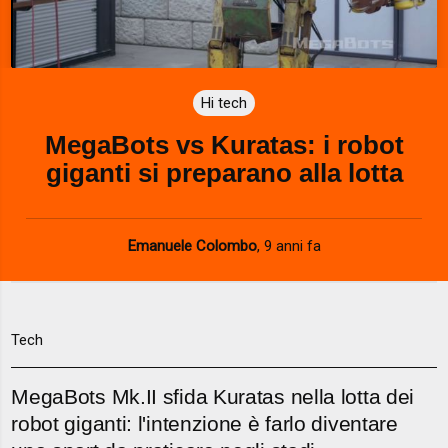
l
a
Hi tech
y
MegaBots vs Kuratas: i robot
V
giganti si preparano alla lotta
i
d
Emanuele Colombo
,
9 anni fa
e
o
Tech
MegaBots Mk.II sfida Kuratas nella lotta dei
robot giganti: l'intenzione è farlo diventare