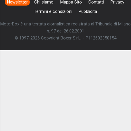
Newsletter
Chi siamo
Mappa Sito
Contatti
Privacy
Termini e condizioni
Pubblicità
MotorBox è una testata giornalistica registrata al Tribunale di Milano
n. 97 del 26.02.2001
© 1997-2026 Copyright Boxer S.r.L. - P.I:12602350154