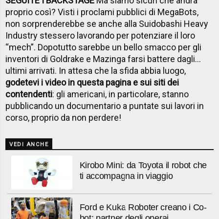
SEGUITE I BACKSTAGE
Ma siamo sicuri che andrà
proprio così? Visti i proclami pubblici di MegaBots,
non sorprenderebbe se anche alla Suidobashi Heavy
Industry stessero lavorando per potenziare il loro
“mech”. Dopotutto sarebbe un bello smacco per gli
inventori di Goldrake e Mazinga farsi battere dagli...
ultimi arrivati. In attesa che la sfida abbia luogo,
godetevi i video in questa pagina e sui siti dei
contendenti
: gli americani, in particolare, stanno
pubblicando un documentario a puntate sui lavori in
corso, proprio da non perdere!
VEDI ANCHE
Kirobo Mini: da Toyota il robot che
ti accompagna in viaggio
Ford e Kuka Roboter creano i Co-
bot: partner degli operai