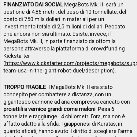
FINANZIATO DAI SOCIAL
MegaBots Mk. III sarà un
bestione di 4,86 metri, del peso di 10 tonnellate, del
costo di 750 mila dollari in materiali per un
investimento totale di 2,5 milioni di dollari. Peccato
che ancora non sia ultimato. Esiste, invece, il
MegaBots Mk. II, in parte finanziato da ottomila
persone attraverso la piattaforma di crowdfunding
Kickstarter
(
https://www.kickstarter.com/projects/megabots/supp
team-usa-in-the-giant-robot-duel/description
).
TROPPO FRAGILE
Il MegaBots Mk. II era stato
concepito per combattere a distanza, con un
gigantesco cannone ad aria compressa caricato con
proiettili a vernice grandi come meloni
. Pesa 6
tonnellate e raggiunge i 4 chilometri l'ora, ma non è
affatto adatto alla sfida. I giapponesi di Kuratas, in
quanto sfidati, hanno avuto il diritto di scegliere l'arma