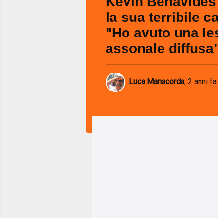
Kevin Benavides
la sua terribile c
"Ho avuto una le
assonale diffusa
Luca Manacorda
,
2 anni fa