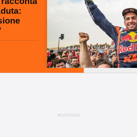
 racconta
aduta:
sione
"