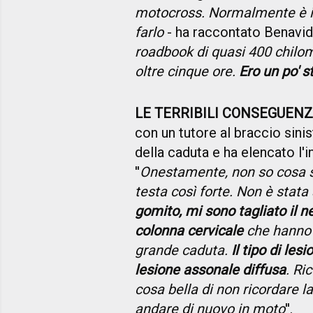
motocross. Normalmente è il
farlo
- ha raccontato Benavi
roadbook di quasi 400 chilome
oltre cinque ore.
Ero un po' 
LE TERRIBILI CONSEGUEN
con un tutore al braccio sinis
della caduta e ha elencato l'in
''
Onestamente, non so cosa s
testa così forte. Non è stata 
gomito, mi sono tagliato il n
colonna cervicale
che hanno f
grande caduta.
Il tipo di le
lesione assonale diffusa
. Ri
cosa bella di non ricordare l
andare di nuovo in moto
''.