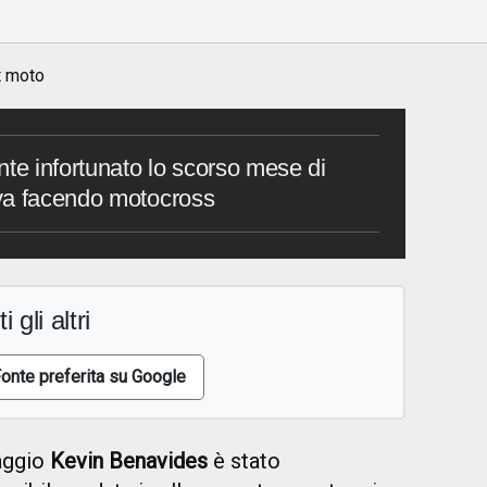
t moto
nte infortunato lo scorso mese di
va facendo motocross
i gli altri
onte preferita su Google
aggio
Kevin Benavides
è stato