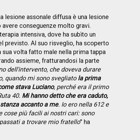
a lesione assonale diffusa è una lesione
ò avere conseguenze molto gravi.
terapia intensiva, dove ha subìto un
el previsto. Al suo risveglio, ha scoperto
 a sua volta fatto male nella prima tappa
rando assieme, fratturandosi la parte
rno dell'intervento, che doveva durare
to, quando mi sono svegliato
la prima
 come stava Luciano
, perché era il primo
Ruta 40.
Mi hanno detto che era caduto,
 stanza accanto a me
. Io ero nella 612 e
 cose più facili ai nostri cari: sono
passati a trovare mio fratello
'' ha