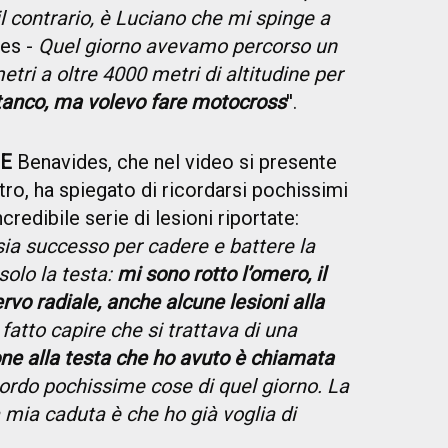
 contrario, è Luciano che mi spinge a
des -
Quel giorno avevamo percorso un
tri a oltre 4000 metri di altitudine per
stanco, ma volevo fare motocross
''.
ZE
Benavides, che nel video si presente
tro, ha spiegato di ricordarsi pochissimi
credibile serie di lesioni riportate:
ia successo per cadere e battere la
solo la testa:
mi sono rotto l’omero, il
ervo radiale, anche alcune lesioni alla
atto capire che si trattava di una
sione alla testa che ho avuto è chiamata
cordo pochissime cose di quel giorno. La
a mia caduta è che ho già voglia di