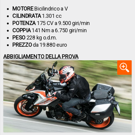
MOTORE
Bicilindrico a V
CILINDRATA
1.301 cc
POTENZA
175 CV a 9.500 giri/min
COPPIA
141 Nm a 6.750 giri/min
PESO
228 kg o.d.m.
PREZZO
da 19.880 euro
ABBIGLIAMENTO DELLA PROVA