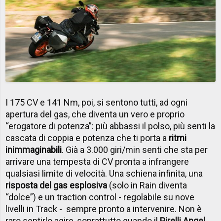
I 175 CV e 141 Nm, poi, si sentono tutti, ad ogni
apertura del gas, che diventa un vero e proprio
“erogatore di potenza”: più abbassi il polso, più senti la
cascata di coppia e potenza che ti porta a
ritmi
inimmaginabili
. Già a 3.000 giri/min senti che sta per
arrivare una tempesta di CV pronta a infrangere
qualsiasi limite di velocità. Una schiena infinita, una
risposta del gas esplosiva
(solo in Rain diventa
“dolce”) e un traction control - regolabile su nove
livelli in Track - sempre pronto a intervenire. Non è
raro sentirlo agire, soprattutto quando il
Pirelli Angel