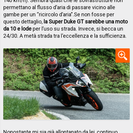
140 km/h). Sembra quasi che le sovrastrutture non
permettano al flusso d’aria di passare vicino alle
gambe per un “ricircolo d’aria”.
Se non fosse per
questo dettaglio,
la Super Duke GT sarebbe una moto
da 10 e lode
per l’uso su strada. Invece, si becca un
24/30. A metà strada tra l'eccellenza e la sufficienza.
Nonostante mi sia già allontanato da lei, continuo