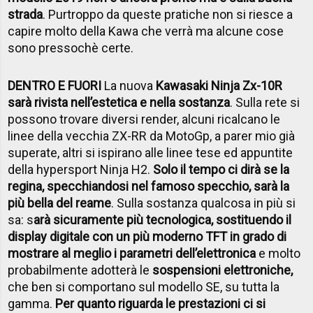
strada
. Purtroppo da queste pratiche non si riesce a
capire molto della Kawa che verrà ma alcune cose
sono pressochè certe.
DENTRO E FUORI
La nuova
Kawasaki Ninja Zx-10R
sarà rivista nell’estetica e nella sostanza
. Sulla rete si
possono trovare diversi render, alcuni ricalcano le
linee della vecchia ZX-RR da MotoGp, a parer mio già
superate, altri si ispirano alle linee tese ed appuntite
della hypersport Ninja H2.
Solo il tempo ci dirà se la
regina, specchiandosi nel famoso specchio, sarà la
più bella del reame
. Sulla sostanza qualcosa in più si
sa: s
arà sicuramente più tecnologica, sostituendo il
display digitale con un più moderno TFT in grado di
mostrare al meglio i parametri dell’elettronica
e molto
probabilmente adotterà le
sospensioni elettroniche,
che ben si comportano sul modello SE, su tutta la
gamma.
Per quanto riguarda le prestazioni ci si