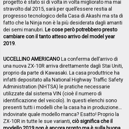
progetto è stato sì di volta in volta migliorato ma mai
stravolto dal 2015, sarà per quell’essere restia al
progresso tecnologico della Casa di Akashi ma sta di
fatto che la Ninja non è la più desiderata dagli amanti
dei semi manubri.
Le cose però potrebbero presto
cambiare con il tanto atteso arrivo del model year
2019
.
UCCELLINO AMERICANO
La conferma dell’arrivo di
una nuova ZX-10R arriva direttamente dagli Stai Uniti,
proprio da parte di Kawasaki. La casa produttrice ha
infatti depositato alla National Highway Traffic Safety
Administration (NHTSA) le pratiche necessarie
utilizzate dal sistema VIN (cioè il numero di
identificazione del veicolo). In questi elenchi sono
presenti tutti i modelli che la casa ha in produzione…
indovinate quale modello manca? Esatto! Proprio la
ZX-10R in tutte le sue varianti,
ciò significa che il
modello 2019 non è ancora pronto ma è sulla buona