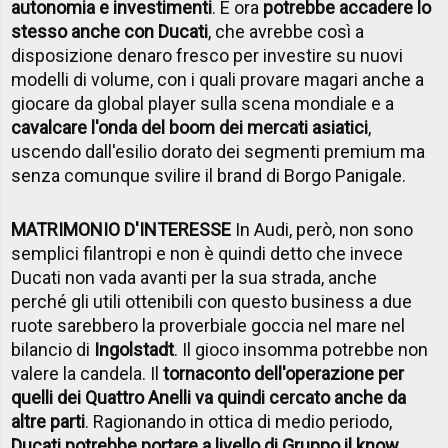
autonomia e investimenti
. E ora
potrebbe accadere lo
stesso anche con Ducati
, che avrebbe così a
disposizione denaro fresco per investire su nuovi
modelli di volume, con i quali provare magari anche a
giocare da global player sulla scena mondiale e a
cavalcare l'onda del boom dei mercati asiatici
,
uscendo dall'esilio dorato dei segmenti premium ma
senza comunque svilire il brand di Borgo Panigale.
MATRIMONIO D'INTERESSE
In Audi, però, non sono
semplici filantropi e non è quindi detto che invece
Ducati non vada avanti per la sua strada, anche
perché gli utili ottenibili con questo business a due
ruote sarebbero la proverbiale goccia nel mare nel
bilancio di
Ingolstadt
. Il gioco insomma potrebbe non
valere la candela. Il
tornaconto dell'operazione per
quelli dei Quattro Anelli va quindi cercato anche da
altre parti
. Ragionando in ottica di medio periodo,
Ducati potrebbe portare a livello di Gruppo il know