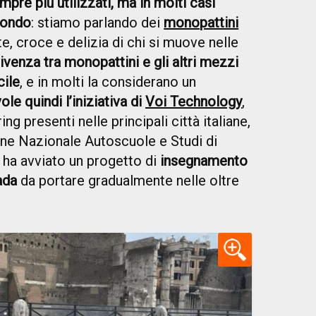
mpre più utilizzati, ma in molti casi
fondo
: stiamo parlando dei
monopattini
te, croce e delizia di chi si muove nelle
ivenza tra monopattini e gli altri mezzi
cile
, e in molti la considerano un
le quindi l’iniziativa di
Voi Technology
,
ing presenti nelle principali città italiane,
ne Nazionale Autoscuole e Studi di
ha avviato un progetto di
insegnamento
ada
da portare gradualmente nelle oltre