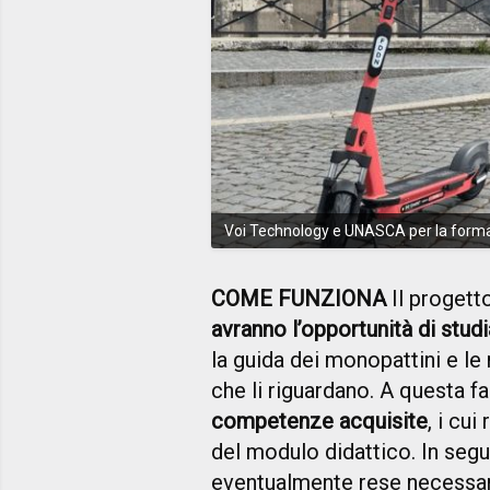
Voi Technology e UNASCA per la formaz
COME FUNZIONA
Il progett
avranno l’opportunità di stud
la guida dei monopattini e le
che li riguardano. A questa f
competenze acquisite
, i cui
del modulo didattico. In segu
eventualmente rese necessari