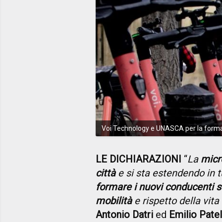
Voi Technology e UNASCA per la formaz
LE DICHIARAZIONI
“
La
micr
città
e si sta estendendo in t
formare i nuovi conducenti s
mobilità
e rispetto della vita 
Antonio Datri
ed
Emilio Patel