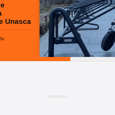
le
a
i e Unasca
 fa