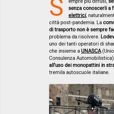
S
empre più diffusi,
se
senza conoscerli a 
elettrici
, naturalmen
città post-pandemia. La
conv
di trasporto non è sempre fa
problema da risolvere.
Lodevo
uno dei tanti operatori di shar
che insieme a
UNASCA
(Unio
Consulenza Automobilistica) 
all’uso dei monopattini in str
tremila autoscuole italiane.