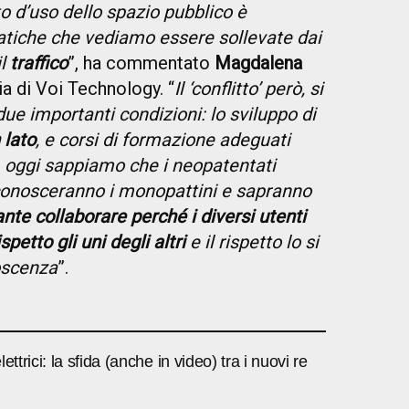
to d’uso dello spazio pubblico è
ematiche che vediamo essere sollevate dai
il
traffico
”, ha commentato
Magdalena
ia di Voi Technology. “
Il ‘conflitto’ però, si
ue importanti condizioni: lo sviluppo di
 lato
, e corsi di formazione adeguati
A oggi sappiamo che i neopatentati
 conosceranno i monopattini e sapranno
nte collaborare perché i diversi utenti
petto gli uni degli altri
e il rispetto lo si
oscenza
”.
ettrici: la sfida (anche in video) tra i nuovi re