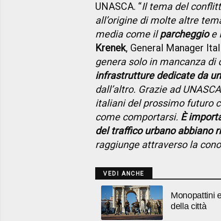
UNASCA. “
Il tema del conflit
all’origine di molte altre t
media come il
parcheggio
e 
Krenek
, General Manager Ital
genera solo in mancanza di d
infrastrutture dedicate da un
dall’altro. Grazie ad UNASC
italiani del prossimo futuro
come comportarsi.
È importa
del traffico urbano abbiano ris
raggiunge attraverso la con
VEDI ANCHE
Monopattini el
della città