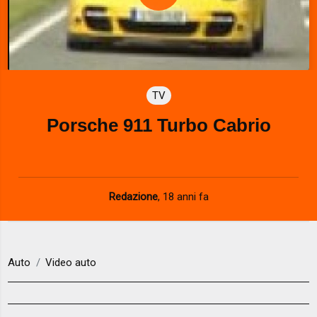
P
l
a
TV
y
Porsche 911 Turbo Cabrio
V
i
d
Redazione
,
18 anni fa
e
o
Auto
Video auto