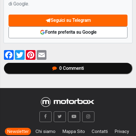
di Google.
Seguici su Telegram
Fonte preferita su Google
Facebook
Twitter
Pinterest
Email
0
Commenti
Newsletter
Chi siamo
Mappa Sito
Contatti
Privacy