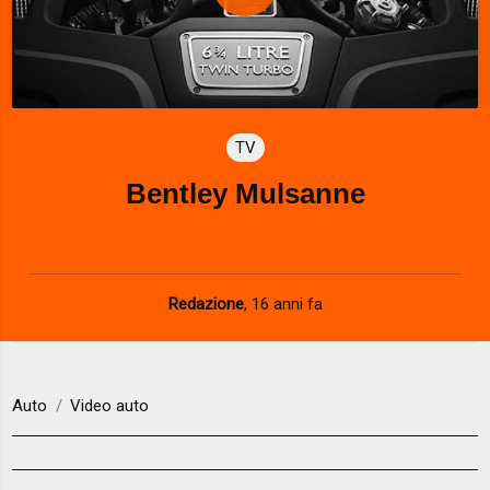
P
l
a
TV
y
Bentley Mulsanne
V
i
d
Redazione
,
16 anni fa
e
o
Auto
Video auto