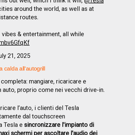
rns out well, which I think it will,
@Tesla
cities around the world, as well as at
istance routes.
vibes & entertainment, all while
/zmbv6GfqKf
uly 21, 2025
 calda all'autogrill
a completa: mangiare, ricaricare e
n auto, proprio come nei vecchi drive-in.
care l’auto, i clienti del Tesla
ttamente dal touchscreen
ia Tesla e
sincronizzare l'impianto di
maxi schermi per ascoltare l'audio dei