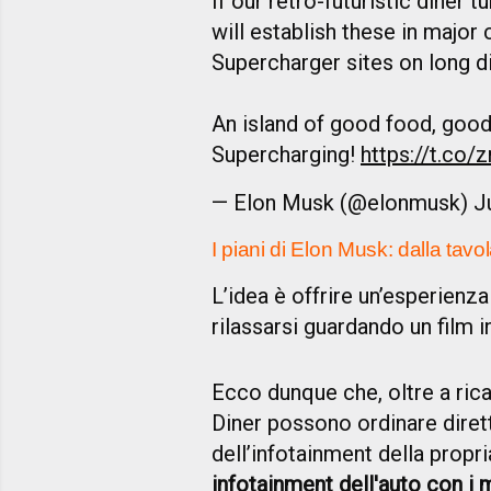
If our retro-futuristic diner tu
will establish these in major 
Supercharger sites on long d
An island of good food, good 
Supercharging!
https://t.co
— Elon Musk (@elonmusk)
J
I piani di Elon Musk: dalla tavola
L’idea è offrire un’esperienz
rilassarsi guardando un film i
Ecco dunque che, oltre a ricari
Diner possono ordinare dire
dell’infotainment della propr
infotainment dell'auto con i 