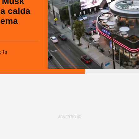
n Musk
la calda
inema
o fa