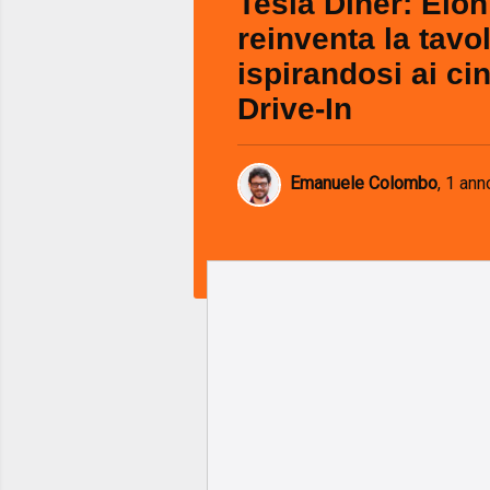
Tesla Diner: Elo
reinventa la tavo
ispirandosi ai c
Drive-In
Emanuele Colombo
,
1 ann