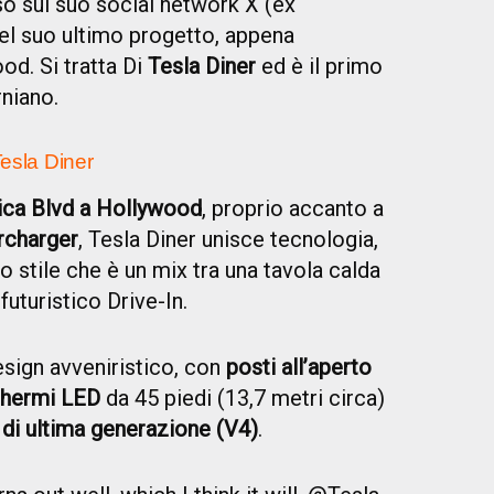
o sul suo social network X (ex
del suo ultimo progetto, appena
od. Si tratta Di
Tesla Diner
ed è il primo
rniano.
Tesla Diner
ica Blvd a Hollywood
, proprio accanto a
rcharger
, Tesla Diner unisce tecnologia,
 stile che è un mix tra una tavola calda
futuristico Drive-In.
design avveniristico, con
posti all’aperto
chermi LED
da 45 piedi (13,7 metri circa)
di ultima generazione (V4)
.