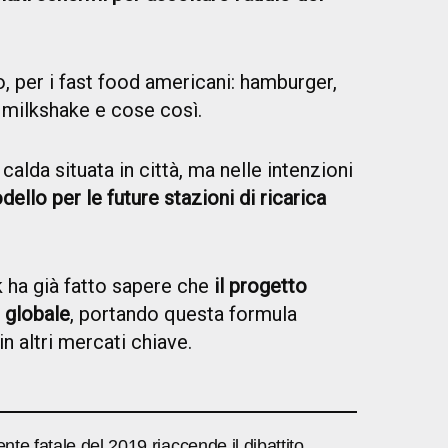
o, per i fast food americani: hamburger,
e, milkshake e cose così.
 calda situata in città, ma nelle intenzioni
ello per le future stazioni di ricarica
k ha già fatto sapere che
il progetto
 globale
, portando questa formula
n altri mercati chiave.
ente fatale del 2019 riaccende il dibattito