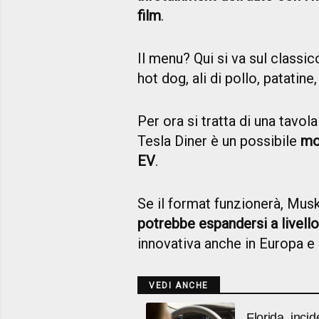
film
.
Il menu? Qui si va sul classic
hot dog, ali di pollo, patatin
Per ora si tratta di una tavola
Tesla Diner è un possibile
mod
EV
.
Se il format funzionerà, Mus
potrebbe espandersi a livello
innovativa anche in Europa e i
VEDI ANCHE
Florida, incid