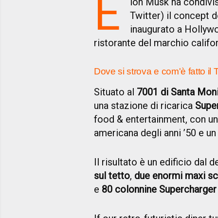
E
lon Musk ha condivis
Twitter) il concept 
inaugurato a Hollywo
ristorante del marchio califo
Dove si strova e com'è fatto il 
Situato al
7001 di Santa Mon
una stazione di ricarica
Supe
food & entertainment, con uno
americana degli anni ’50 e un 
Il risultato è un edificio dal 
sul tetto
,
due enormi maxi s
e
80 colonnine Supercharger 