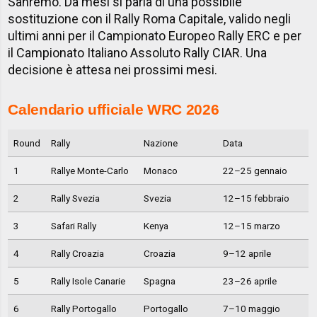
Sanremo. Da mesi si parla di una possibile
sostituzione con il Rally Roma Capitale, valido negli
ultimi anni per il Campionato Europeo Rally ERC e per
il Campionato Italiano Assoluto Rally CIAR. Una
decisione è attesa nei prossimi mesi.
Calendario ufficiale WRC 2026
Round
Rally
Nazione
Data
1
Rallye Monte-Carlo
Monaco
22–25 gennaio
2
Rally Svezia
Svezia
12–15 febbraio
3
Safari Rally
Kenya
12–15 marzo
4
Rally Croazia
Croazia
9–12 aprile
5
Rally Isole Canarie
Spagna
23–26 aprile
6
Rally Portogallo
Portogallo
7–10 maggio