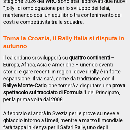
stagione 2026 del
WRC
sono stati approvati due nuovi
''jolly'' di omologazione per lo sviluppo dei telai,
mantenendo così un equilibrio tra contenimento dei
costi e competitività tra le squadre.
Torna la Croazia, il Rally Italia si disputa in
autunno
Il calendario si svilupperà su
quattro continenti
–
Europa, Africa, Asia e Americhe – unendo eventi
storici e gare recenti in regioni dove il rally è in forte
espansione. Il via sarà, come da tradizione, con il
Rallye Monte-Carlo
, che tornerà a disputare una
prova
spettacolo sul tracciato di Formula 1
del Principato,
per la prima volta dal 2008.
A febbraio si andrà in Svezia per le prove su neve e
ghiaccio intorno a Umeå, mentre a marzo il mondiale
farà tappa in Kenya per il Safari Rally, uno degli