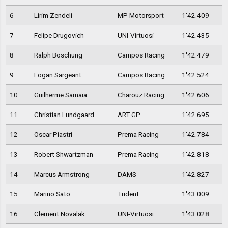
6
Lirim Zendeli
MP Motorsport
1'42.409
7
Felipe Drugovich
UNI-Virtuosi
1'42.435
8
Ralph Boschung
Campos Racing
1'42.479
9
Logan Sargeant
Campos Racing
1'42.524
10
Guilherme Samaia
Charouz Racing
1'42.606
11
Christian Lundgaard
ART GP
1'42.695
12
Oscar Piastri
Prema Racing
1'42.784
13
Robert Shwartzman
Prema Racing
1'42.818
14
Marcus Armstrong
DAMS
1'42.827
15
Marino Sato
Trident
1'43.009
16
Clement Novalak
UNI-Virtuosi
1'43.028