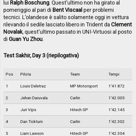
lui
Ralph Boschung
. Quest'ultimo non ha girato al
pomeriggio al pari di
Bent Viscaal
per problemi
tecnici. L'olandese è salito solamente oggi in vettura
rilevando il sedile lasciato libero in Trident da
Clement
Novalak
, quest'ultimo passato in UNI-Virtuosi al posto
di
Guan Yu Zhou
.
Test Sakhir, Day 3 (riepilogativa)
Pos
Pilota
Team
Tempi
1
Louis Deletraz
MP Motorsport
1'41.872
2
Jehan Daruvala
Carlin
1'42.005
3
Juri Vips
Hitech GP
1'42.145
4
Dan Ticktum
Carlin
1'42.302
5
Liam Lawson
Hitech GP
1'42.304