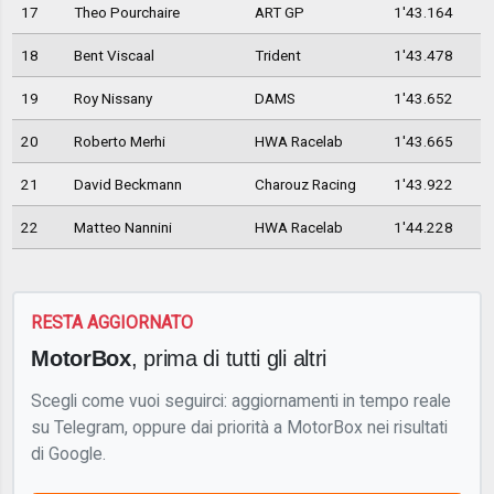
17
Theo Pourchaire
ART GP
1'43.164
18
Bent Viscaal
Trident
1'43.478
19
Roy Nissany
DAMS
1'43.652
20
Roberto Merhi
HWA Racelab
1'43.665
21
David Beckmann
Charouz Racing
1'43.922
22
Matteo Nannini
HWA Racelab
1'44.228
RESTA AGGIORNATO
MotorBox
, prima di tutti gli altri
Scegli come vuoi seguirci: aggiornamenti in tempo reale
su Telegram, oppure dai priorità a MotorBox nei risultati
di Google.