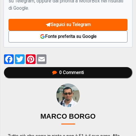
su Telegram, oppure dai priorità a MotorBox nei risultati
di Google.
Seguici su Telegram
Fonte preferita su Google
Facebook
Twitter
Pinterest
Email
0
Commenti
MARCO BORGO