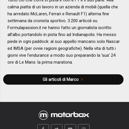
Tutto ciò che corre in pista e non è F1 è il suo pane. Alla
calma piatta di un lavoro in un azienda di mobili (quella che
ha arredato McLaren, Ferrari e Renault F1) alterna fine
settimana da cronista sportivo. 3.200 articoli su
Formulapassion.it ne hanno fatto un giornalista iscritto
all’albo portandolo in pista fino ad Indianapolis. Ha messo
piede in ogni paddock: al suo appello mancano solo Nascar
ed IMSA (per ovvie ragioni geografiche). Nella vita di tutti i
giorni vive l’endurance a modo suo preparando la ‘sua’ 24
ore di Le Mans: la prima maratona.
Gli articoli di Marco