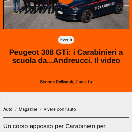
P
l
a
Eventi
y
Peugeot 308 GTi: i Carabinieri a
V
scuola da...Andreucci. Il video
i
d
Simone Dellisanti
,
7 anni fa
e
o
Auto
Magazine
Vivere con l'auto
Un corso apposito per Carabinieri per