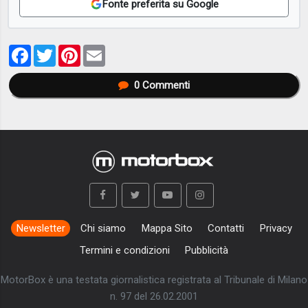
Fonte preferita su Google
Facebook
Twitter
Pinterest
Email
0
Commenti
Newsletter
Chi siamo
Mappa Sito
Contatti
Privacy
Termini e condizioni
Pubblicità
MotorBox è una testata giornalistica registrata al Tribunale di Milano
n. 97 del 26.02.2001