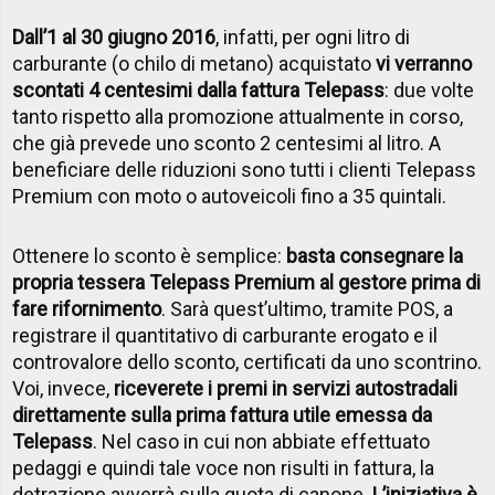
Dall’1 al 30 giugno 2016
, infatti, per ogni litro di
carburante (o chilo di metano) acquistato
vi verranno
scontati 4 centesimi dalla fattura Telepass
: due volte
tanto rispetto alla promozione attualmente in corso,
che già prevede uno sconto 2 centesimi al litro. A
beneficiare delle riduzioni sono tutti i clienti Telepass
Premium con moto o autoveicoli fino a 35 quintali.
Ottenere lo sconto è semplice:
basta consegnare la
propria tessera Telepass Premium al gestore prima di
fare rifornimento
. Sarà quest’ultimo, tramite POS, a
registrare il quantitativo di carburante erogato e il
controvalore dello sconto, certificati da uno scontrino.
Voi, invece,
riceverete i premi in servizi autostradali
direttamente sulla prima fattura utile emessa da
Telepass
. Nel caso in cui non abbiate effettuato
pedaggi e quindi tale voce non risulti in fattura, la
detrazione avverrà sulla quota di canone.
L’iniziativa è