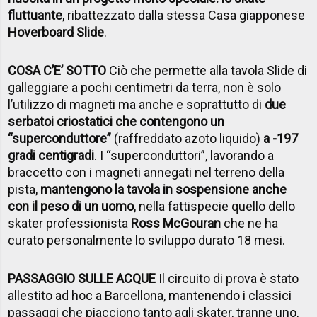
fluttuante
, ribattezzato dalla stessa Casa giapponese
Hoverboard Slide
.
COSA C’E’ SOTTO
Ciò che permette alla tavola Slide di
galleggiare a pochi centimetri da terra, non è solo
l’utilizzo di magneti ma anche e soprattutto di
due
serbatoi criostatici che contengono un
“superconduttore”
(raffreddato azoto liquido)
a -197
gradi centigradi
. I “superconduttori”, lavorando a
braccetto con i magneti annegati nel terreno della
pista,
mantengono la tavola in sospensione anche
con il peso di un uomo
, nella fattispecie quello dello
skater professionista
Ross McGouran
che ne ha
curato personalmente lo sviluppo durato 18 mesi.
PASSAGGIO SULLE ACQUE
Il circuito di prova è stato
allestito ad hoc a Barcellona, mantenendo i classici
passaggi che piacciono tanto agli skater, tranne uno,