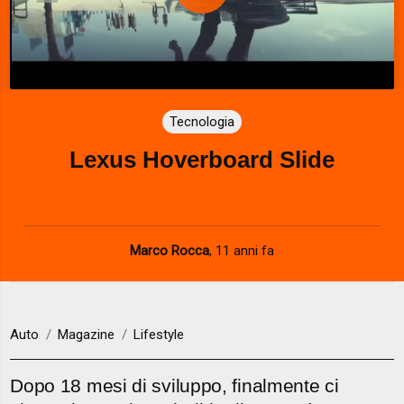
P
l
a
Tecnologia
y
Lexus Hoverboard Slide
V
i
d
Marco Rocca
,
11 anni fa
e
o
Auto
Magazine
Lifestyle
Dopo 18 mesi di sviluppo, finalmente ci