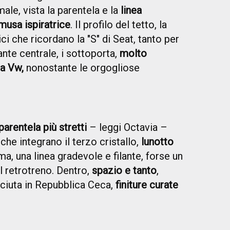
male, vista la parentela e la
linea
musa ispiratrice
. Il profilo del tetto, la
ci che ricordano la "S" di Seat, tanto per
ante centrale, i sottoporta,
molto
sa Vw,
nonostante le orgogliose
arentela più stretti
– leggi Octavia –
che integrano il terzo cristallo,
lunotto
, una linea gradevole e filante, forse un
il retrotreno. Dentro,
spazio e tanto
,
sciuta in Repubblica Ceca,
finiture curate