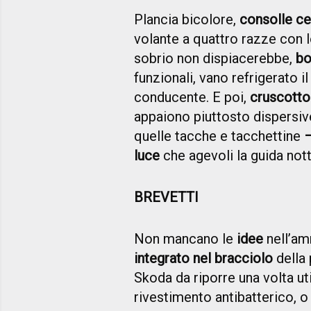
Plancia bicolore,
consolle cen
volante a quattro razze con 
sobrio non dispiacerebbe,
bo
funzionali, vano refrigerato i
conducente. E poi,
cruscotto 
appaiono piuttosto dispersive
quelle tacche e tacchettine
–
luce
che agevoli la guida not
BREVETTI
Non mancano le
idee
nell’am
integrato nel bracciolo
della 
Skoda da riporre una volta uti
rivestimento antibatterico, o