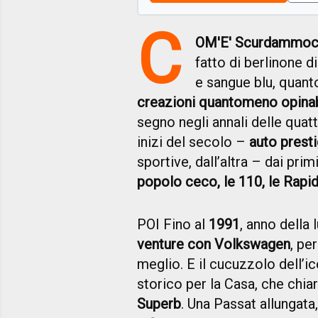
C
OM'E' Scurdammoce
fatto di berlinone d
e sangue blu, quant
creazioni quantomeno opinabi
segno negli annali delle quat
inizi del secolo –
auto prest
sportive, dall’altra – dai pri
popolo ceco, le 110, le Rapid,
POI Fino al
1991
, anno della 
venture con Volkswagen
, pe
meglio. E il cucuzzolo dell’i
storico per la Casa, che chia
Superb
. Una Passat allungata,