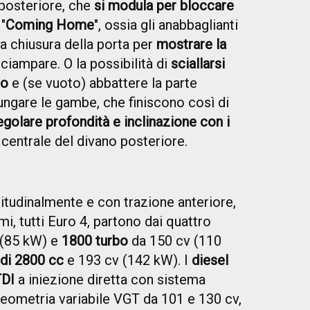
 posteriore, che
si modula per bloccare
 "
Coming Home
", ossia gli anabbaglianti
 chiusura della porta per
mostrare la
nciampare. O la possibilità di
sciallarsi
ro
e (se vuoto) abbattere la parte
lungare le gambe, che finiscono così di
egolare profondità e inclinazione con i
centrale del divano posteriore.
itudinalmente e con trazione anteriore,
rimi, tutti Euro 4, partono dai quattro
 (85 kW) e
1800 turbo
da 150 cv (110
di 2800 cc
e 193 cv (142 kW). I
diesel
TDI
a iniezione diretta con sistema
geometria variabile VGT da 101 e 130 cv,