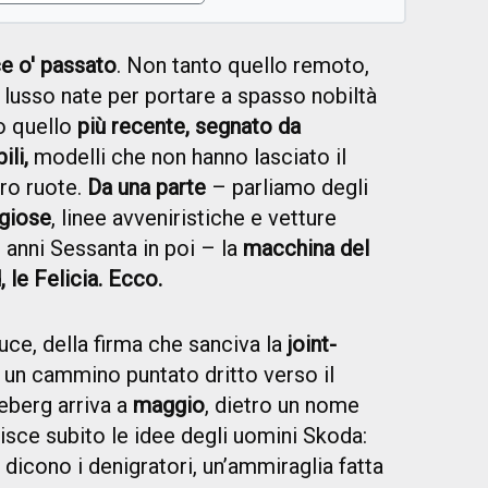
 o' passato
. Non tanto quello remoto,
i lusso nate per portare a spasso nobiltà
o quello
più recente, segnato da
li,
modelli che non hanno lasciato il
tro ruote.
Da una parte
– parliamo degli
igiose
, linee avveniristiche e vetture
mi anni Sessanta in poi – la
macchina del
 le Felicia. Ecco.
luce, della firma che sanciva la
joint-
r un cammino puntato dritto verso il
ceberg arriva a
maggio
, dietro un nome
risce subito le idee degli uomini Skoda:
 dicono i denigratori, un’ammiraglia fatta