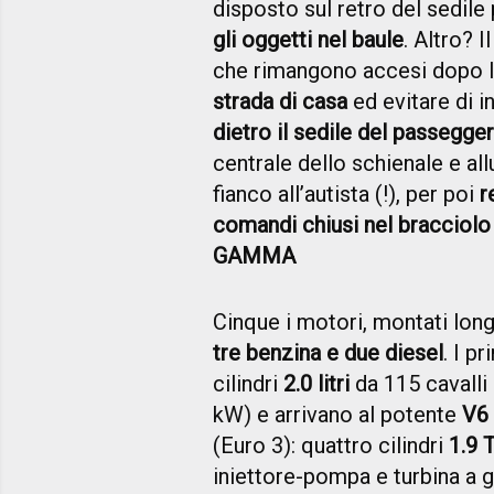
disposto sul retro del sedile
gli oggetti nel baule
. Altro? Il
che rimangono accesi dopo la
strada di casa
ed evitare di i
dietro il sedile del passegge
centrale dello schienale e al
fianco all’autista (!), per poi
r
comandi chiusi nel bracciolo
GAMMA
Cinque i motori, montati long
tre benzina e due diesel
. I p
cilindri
2.0 litri
da 115 cavalli
kW) e arrivano al potente
V6 
(Euro 3): quattro cilindri
1.9 
iniettore-pompa e turbina a 