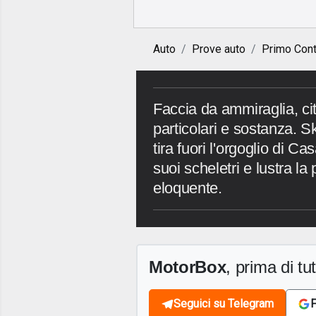
Auto
Prove auto
Primo Cont
Faccia da ammiraglia, cita
particolari e sostanza. S
tira fuori l'orgoglio di C
suoi scheletri e lustra l
eloquente.
MotorBox
, prima di tutt
Seguici su Telegram
F