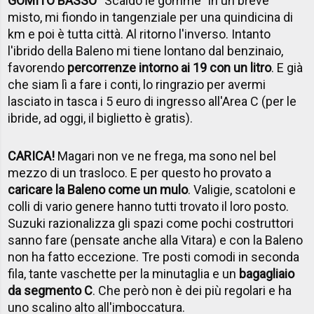
GOMITO BASSO
“Scaldo le gomme” in un breve
misto, mi fiondo in tangenziale per una quindicina di
km e poi è tutta città. Al ritorno l'inverso. Intanto
l'ibrido della Baleno mi tiene lontano dal benzinaio,
favorendo
percorrenze intorno ai 19 con un litro
. E già
che siam lì a fare i conti, lo ringrazio per avermi
lasciato in tasca i 5 euro di ingresso all'Area C (per le
ibride, ad oggi, il biglietto è gratis).
CARICA!
Magari non ve ne frega, ma sono nel bel
mezzo di un trasloco. E per questo ho provato a
caricare la Baleno come un mulo
. Valigie, scatoloni e
colli di vario genere hanno tutti trovato il loro posto.
Suzuki razionalizza gli spazi come pochi costruttori
sanno fare (pensate anche alla Vitara) e con la Baleno
non ha fatto eccezione. Tre posti comodi in seconda
fila, tante vaschette per la minutaglia e un
bagagliaio
da segmento C
. Che però non è dei più regolari e ha
uno scalino alto all'imboccatura.