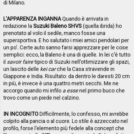
di Milano.
L'APPARENZA INGANNA
Quando è arrivata in
redazione la
Suzuki Baleno SHVS
(quella ibrida) ho
prenotato al volo il sedile, manco fosse una
supersportiva. E ho salutato i miei amici pendolari per
un po'. Certe auto sanno farsi apprezzare per le cose
semplici: ecco, la Baleno è una di quelle. In lei c'è tutto
il
savoir faire
tipico di Suzuki nell'ottimizzare gli spazi,
un lascito delle
kei car
che la Casa stravende in
Giappone e India. Risultato: da dentro le daresti 20 cm
in più, è invece è una quattro metri secchi. Me ne
accorgo quando mi infilo
a esse
nel primo buco che
trovo come un piede nel calzino.
IN INCOGNITO
Difficilmente, lo confesso, mi avrebbe
colpito alla pancia o al cuore. Lo stile è azzeccato nel
profilo, forse l'elemento più fedele alla concept che