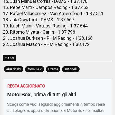
15. Juan Manuel Correa - DAMS - 1'37.170
16. Pepe Martì - Campos Racing - 1'37.463
17. Rafael Villagomez - Van Amersfoort - 1'37.511
18. Jak Crawford - DAMS - 1'37.567
19. Kush Maini - Virtuosi Racing - 1'37.644
20. Ritomo Miyata - Carlin - 1'37.796
21. Joshua Durksen - PHM Racing - 1'38.168
22. Joshua Mason - PHM Racing - 1'38.172
TAGS
abu dhabi
formula 2
Prema
antonelli
RESTA AGGIORNATO
MotorBox
, prima di tutti gli altri
Scegli come vuoi seguirci: aggiornamenti in tempo reale
su Telegram, oppure dai priorità a MotorBox nei risultati