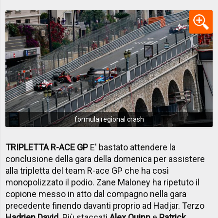
formula regional crash
TRIPLETTA R-ACE GP
E' bastato attendere la
conclusione della gara della domenica per assistere
alla tripletta del team R-ace GP che ha così
monopolizzato il podio. Zane Maloney ha ripetuto il
copione messo in atto dal compagno nella gara
precedente finendo davanti proprio ad Hadjar. Terzo
Hadrien David
. Più staccati
Alex Quinn
e
Patrick