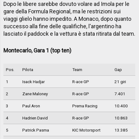
Dopo le libere sarebbe dovuto volare ad Imola per le
gare della Formula Regional, ma le restrizioni sui
viaggi glielo hanno impedito. A Monaco, dopo quanto
successo alla fine delle qualifiche, l'argentino ha
lasciato il paddock e la vettura è stata ritirata dal team.
Montecarlo, Gara 1 (top ten)
Pos.
Pilota
Team
Gap
1
Isack Hadjar
R-ace GP
21 giri
2
Zane Maloney
R-ace GP
7.401
3
Paul Aron
Prema Racing
10.400
4
Hadrien David
R-ace GP
10.863
5
Patrick Pasma
KIC Motorsport
13.385