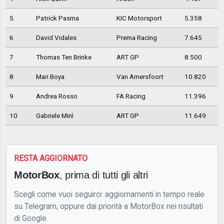
5
Patrick Pasma
KIC Motorsport
5.358
6
David Vidales
Prema Racing
7.645
7
Thomas Ten Brinke
ART GP
8.500
8
Mari Boya
Van Amersfoort
10.820
9
Andrea Rosso
FA Racing
11.396
10
Gabriele Minì
ART GP
11.649
RESTA AGGIORNATO
MotorBox
, prima di tutti gli altri
Scegli come vuoi seguirci: aggiornamenti in tempo reale
su Telegram, oppure dai priorità a MotorBox nei risultati
di Google.