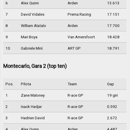
6
Alex Quinn
Arden
13.613
7
David Vidales
Prema Racing
17.151
8
William Alatalo
Arden
17.700
9
Mari Boya
Van Amersfoort
18.428
10
Gabriele Minì
ART GP
18.791
Montecarlo, Gara 2 (top ten)
Pos.
Pilota
Team
Gap
1
Zane Maloney
R-ace GP
19 giri
2
Isack Hadjar
R-ace GP
0.592
3
Hadrien David
R-ace GP
2.672
4
Alex Quinn
Arden
4.487