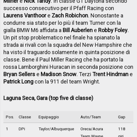
Milner
e
Nick Tandy
. In classe GT Daytona secondo
successo consecutivo per il Pfaff Racing con
Laurens Vanthoor
e
Zach Robichon
. Nonostante a
condurre sia stato per lo più il team Turner con la
gialla BMW M6 affidata a
Bill Auberlen
e
Robby Foley
.
Un pit stop problematico nel finale ha spianato la
strada ai rivali con la squadra del New Hampshire che
ha visto il traguardo solamente in quinta posizione di
classe. Bene il Paul Miller Racing che ha portato la
rossa Lamborghini Huracan in seconda posizione con
Bryan Sellers
e
Madison Snow
. Terzi
Trent Hindman
e
Patrick Long
con la 911 del team Wright.
Laguna Seca, Gara (top five di classe)
Pos.
Classe
Equipaggio
Auto/Team
Gap
1
DPi
Taylor/Albuquerque
Oreca/Acura
118
Team Wayne
giri