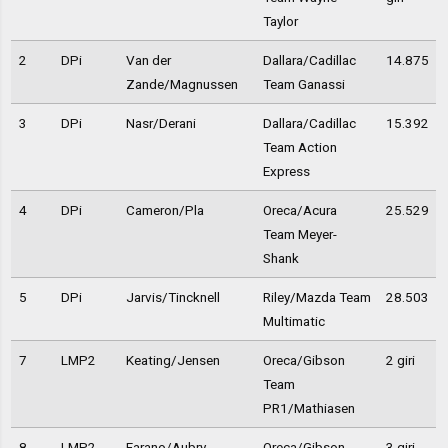
Taylor
2
DPi
Van der
Dallara/Cadillac
14.875
Zande/Magnussen
Team Ganassi
3
DPi
Nasr/Derani
Dallara/Cadillac
15.392
Team Action
Express
4
DPi
Cameron/Pla
Oreca/Acura
25.529
Team Meyer-
Shank
5
DPi
Jarvis/Tincknell
Riley/Mazda Team
28.503
Multimatic
7
LMP2
Keating/Jensen
Oreca/Gibson
2 giri
Team
PR1/Mathiasen
8
LMP2
Farano/Aubry
Oreca/Gibson
3 giri