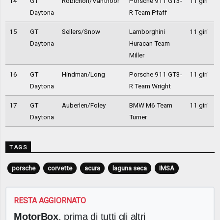
14
GT
Robichon/Vanthoor
Porsche 911 GT3-
11 giri
Daytona
R Team Pfaff
15
GT
Sellers/Snow
Lamborghini
11 giri
Daytona
Huracan Team
Miller
16
GT
Hindman/Long
Porsche 911 GT3-
11 giri
Daytona
R Team Wright
17
GT
Auberlen/Foley
BMW M6 Team
11 giri
Daytona
Turner
TAGS
porsche
corvette
acura
laguna seca
IMSA
RESTA AGGIORNATO
MotorBox
, prima di tutti gli altri