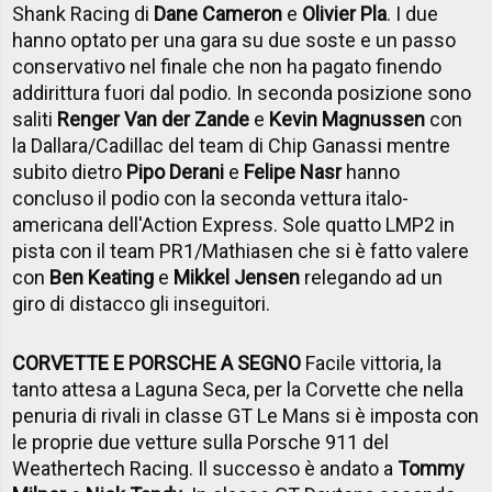
Shank Racing di
Dane Cameron
e
Olivier Pla
. I due
hanno optato per una gara su due soste e un passo
conservativo nel finale che non ha pagato finendo
addirittura fuori dal podio. In seconda posizione sono
saliti
Renger Van der Zande
e
Kevin Magnussen
con
la Dallara/Cadillac del team di Chip Ganassi mentre
subito dietro
Pipo Derani
e
Felipe Nasr
hanno
concluso il podio con la seconda vettura italo-
americana dell'Action Express. Sole quatto LMP2 in
pista con il team PR1/Mathiasen che si è fatto valere
con
Ben Keating
e
Mikkel Jensen
relegando ad un
giro di distacco gli inseguitori.
CORVETTE E PORSCHE A SEGNO
Facile vittoria, la
tanto attesa a Laguna Seca, per la Corvette che nella
penuria di rivali in classe GT Le Mans si è imposta con
le proprie due vetture sulla Porsche 911 del
Weathertech Racing. Il successo è andato a
Tommy