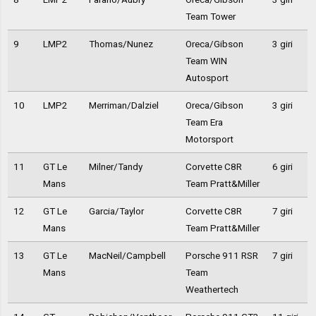
Team Tower
9
LMP2
Thomas/Nunez
Oreca/Gibson
3 giri
Team WIN
Autosport
10
LMP2
Merriman/Dalziel
Oreca/Gibson
3 giri
Team Era
Motorsport
11
GT Le
Milner/Tandy
Corvette C8R
6 giri
Mans
Team Pratt&Miller
12
GT Le
Garcia/Taylor
Corvette C8R
7 giri
Mans
Team Pratt&Miller
13
GT Le
MacNeil/Campbell
Porsche 911 RSR
7 giri
Mans
Team
Weathertech