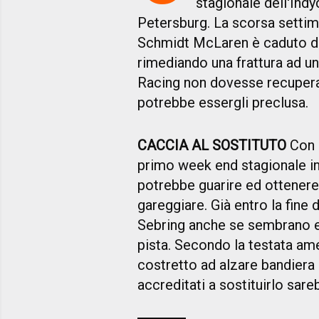
stagionale dell'Indyc
Petersburg. La scorsa settim
Schmidt McLaren è caduto du
rimediando una frattura ad un
Racing non dovesse recuperar
potrebbe essergli preclusa.
CACCIA AL SOSTITUTO
Con u
primo week end stagionale in
potrebbe guarire ed ottenere
gareggiare. Già entro la fine
Sebring anche se sembrano es
pista. Secondo la testata a
costretto ad alzare bandiera 
accreditati a sostituirlo sare