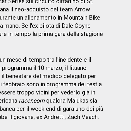
ar Series sul circuito cittadino di St.
ana il neo-acquisto del team Arrow
rante un allenamento in Mountain Bike
a mano. Se l'ex pilota di Dale Coyne
e in tempo la prima gara della stagione
n mese di tempo tra l'incidente e il
 programma il 10 marzo, il lituano
 il benestare del medico delegato per
 di febbraio sono in programma dei test a
sere troppo vicini per vederlo già in
mericana
racer.com
qualora Malukas sia
banca per il week end di gara uno dei più
bbe il giovane, ex Andretti, Zach Veach.