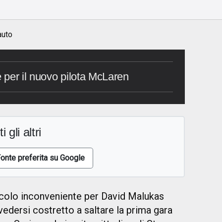
auto
e per il nuovo pilota McLaren
i gli altri
onte preferita su Google
colo inconveniente per David Malukas
edersi costretto a saltare la prima gara