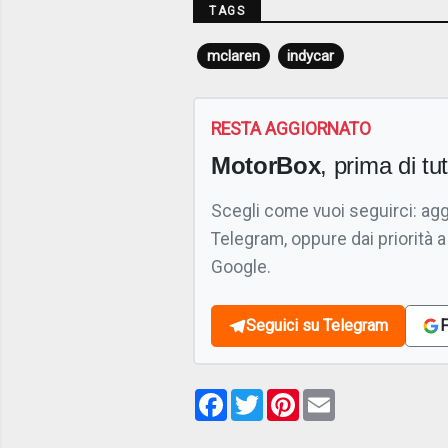
TAGS
mclaren
indycar
RESTA AGGIORNATO
MotorBox
, prima di tutt
Scegli come vuoi seguirci: ag
Telegram, oppure dai priorità a
Google.
Seguici su Telegram
F
Facebook
Twitter
Pinterest
Email