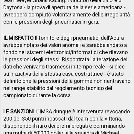
team Meyer Shank Racing. I vincitori della 24 ore di
Daytona - la prova di apertura della serie americana -
avrebbero compiuto volontariamente delle irregolarità
con le pressioni degli pneumatici in gara.
IL MISFATTO
Il fornitore degli pneumatici dell'Acura
avrebbe notato dei valori anomali e sarebbe andato a
fondo nei sistemi elettronici/informatici che rilevano
le pressioni degli stessi. Riscontrata l'alterazione dei
dati che venivano trasmessi in tempo reale - si dice
su iniziativa della stessa casa costruttrice - è stato
definito che le pressioni delle gomme non rientravano
nel range stabilito dal regolamento tecnico del
campionato durante la corsa.
LE SANZIONI
L'IMSA dunque è intervenuta revocando
200 dei 350 punti incassati dal team con la vittoria,
disponendo il ritiro dei premi erogati e comminando
una multa di 50'000 dollari alla squadra di Michael